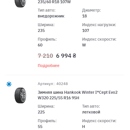
235/60 R18 107W
Тип авто:
Диаметр:
внедорожник
18
Ширина:
Индекс нагрузки:
235
107
Профиль:
Индекс скорости:
60
W
7 210
6 994 ₴
Подробнее
Артикул:: 40248
Зимняя шина Hankook Winter I*Cept Evo2
W320 225/55 R16 95H
Ширина:
Тип авто:
225
легковой
Профиль:
Индекс скорости:
55
H