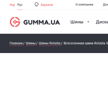
О компании
Дос
Укр
Рус
Харьков
Шины
Диск
Главная
Шины
Шины Rotalla
Всесезонная шина Rotalla S