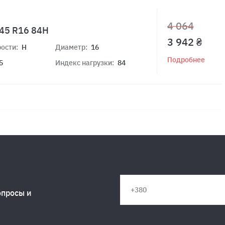
4 064
/45 R16 84H
3 942 ₴
ости:
H
Диаметр:
16
Подробнее
5
Индекс нагрузки:
84
опросы и