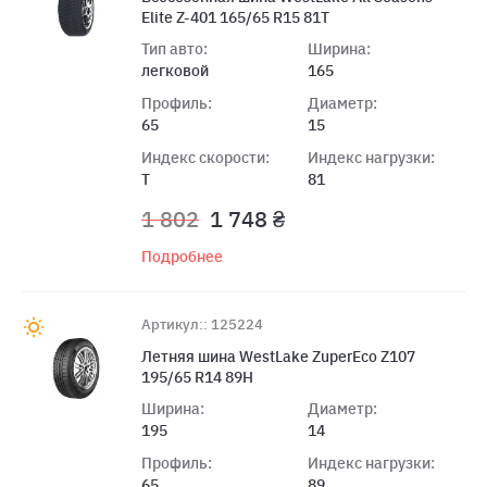
Elite Z-401 165/65 R15 81T
Тип авто:
Ширина:
легковой
165
Профиль:
Диаметр:
65
15
Индекс скорости:
Индекс нагрузки:
T
81
1 802
1 748 ₴
Подробнее
Артикул:: 125224
Летняя шина WestLake ZuperEco Z107
195/65 R14 89H
Ширина:
Диаметр:
195
14
Профиль:
Индекс нагрузки:
65
89