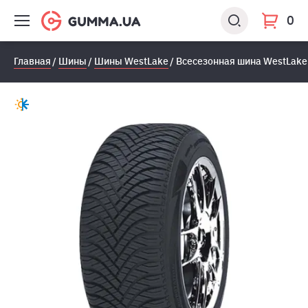
0
Главная
Шины
Шины WestLake
Всесезонная шина WestLake A