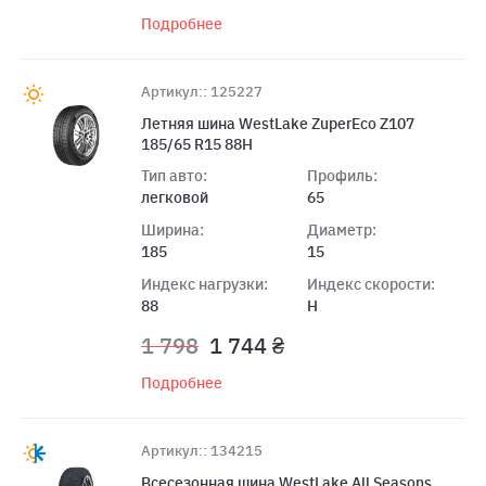
Подробнее
Артикул:: 125227
Летняя шина WestLake ZuperEco Z107
185/65 R15 88H
Тип авто:
Профиль:
легковой
65
Ширина:
Диаметр:
185
15
Индекс нагрузки:
Индекс скорости:
88
H
1 798
1 744 ₴
Подробнее
Артикул:: 134215
Всесезонная шина WestLake All Seasons