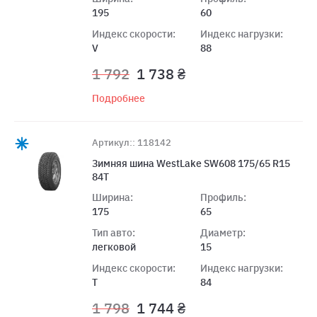
195
60
Индекс скорости:
Индекс нагрузки:
V
88
1 792
1 738 ₴
Подробнее
Артикул:: 118142
Зимняя шина WestLake SW608 175/65 R15
84T
Ширина:
Профиль:
175
65
Тип авто:
Диаметр:
легковой
15
Индекс скорости:
Индекс нагрузки:
T
84
1 798
1 744 ₴