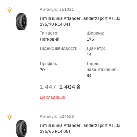
Артикул:: 251021
Літня шина Atlander LanderXsport ATL33
175/70 R14 84T
Тип авто:
Ширина:
Легковий
175
Індекс швидкості:
Діаметр:
T
14
Профіль:
Індекс
навантаження:
70
84
1 447
1 404 ₴
Докладніше
Артикул:: 224628
Літня шина Atlander LanderXsport ATL33
175/65 R14 86T