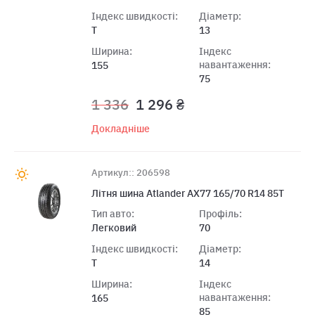
Індекс швидкості:
Діаметр:
T
13
Ширина:
Індекс
навантаження:
155
75
1 336
1 296 ₴
Докладніше
Артикул:: 206598
Лiтня шина Atlander AX77 165/70 R14 85T
Тип авто:
Профіль:
Легковий
70
Індекс швидкості:
Діаметр:
T
14
Ширина:
Індекс
навантаження:
165
85