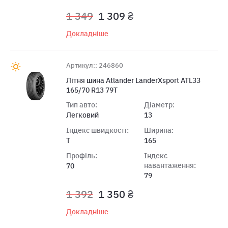
1 349
1 309 ₴
Докладніше
Артикул:: 246860
Літня шина Atlander LanderXsport ATL33
165/70 R13 79T
Тип авто:
Діаметр:
Легковий
13
Індекс швидкості:
Ширина:
T
165
Профіль:
Індекс
навантаження:
70
79
1 392
1 350 ₴
Докладніше