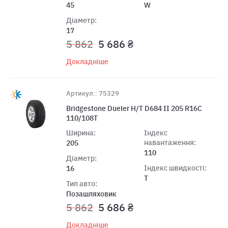
45
W
Діаметр:
17
5 862
5 686 ₴
Докладніше
Артикул:: 75329
Bridgestone Dueler H/T D684 II 205 R16C
110/108T
Ширина:
Індекс
навантаження:
205
110
Діаметр:
Індекс швидкості:
16
T
Тип авто:
Позашляховик
5 862
5 686 ₴
Докладніше