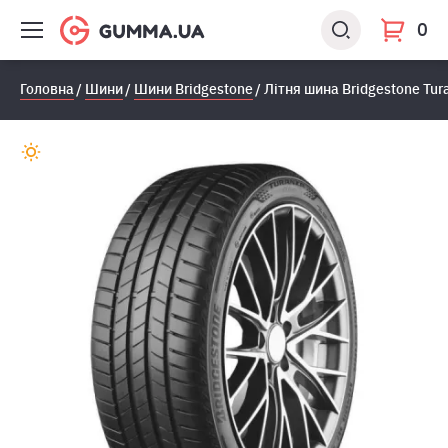
0
Головна
Шини
Шини Bridgestone
Лiтня шина Bridgestone Tur