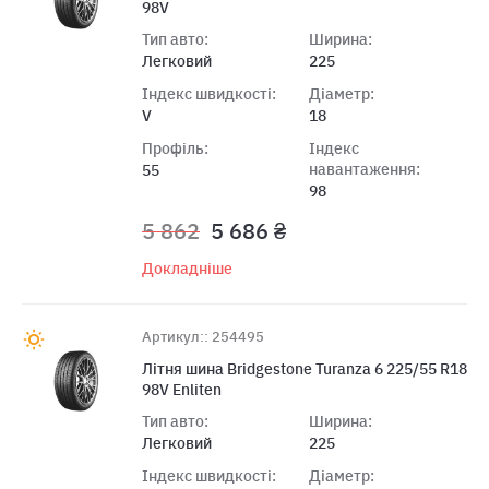
98V
Тип авто:
Ширина:
Легковий
225
Індекс швидкості:
Діаметр:
V
18
Профіль:
Індекс
навантаження:
55
98
5 862
5 686 ₴
Докладніше
Артикул:: 254495
Лiтня шина Bridgestone Turanza 6 225/55 R18
98V Enliten
Тип авто:
Ширина:
Легковий
225
Індекс швидкості:
Діаметр: