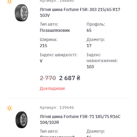
Артикул:: 148880
Лiтня шина Fortune FSR-303 215/65 R17
103V
Тип авто:
Профіль:
Позашляховик
65
Ширина:
Діаметр:
215
17
Індекс швидкості:
Індекс
навантаження:
V
103
2 770
2 687 ₴
Докладніше
Артикул:: 139646
Лiтня шина Fortune FSR-71 185/75 R16C
104/102R
Тип авто:
Діаметр: