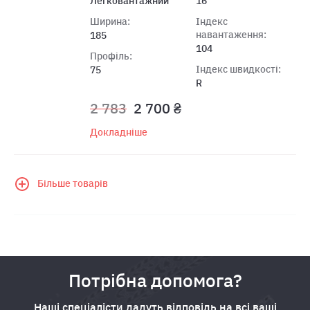
Легковантажний
16
Ширина:
Індекс
навантаження:
185
104
Профіль:
Індекс швидкості:
75
R
2 783
2 700 ₴
Докладніше
Більше товарів
Потрібна допомога?
Наші спеціалісти дадуть відповідь на всі ваші