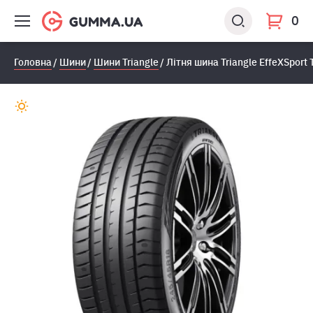
0
Головна
Шини
Шини Triangle
Літня шина Triangle EffeXSport