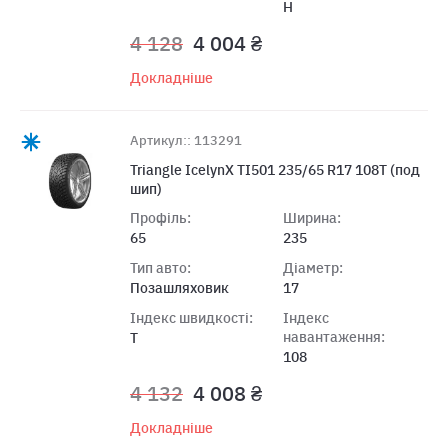
H
4 128
4 004 ₴
Докладніше
Артикул:: 113291
Triangle IcelynX TI501 235/65 R17 108T (под
шип)
Профіль:
Ширина:
65
235
Тип авто:
Діаметр:
Позашляховик
17
Індекс швидкості:
Індекс
навантаження:
T
108
4 132
4 008 ₴
Докладніше