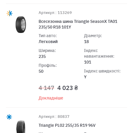
Артикул:: 113269
Всесезонна шина Triangle SeasonX TA01
235/50 R18 101Y
Тип авто:
Діаметр:
Легковий
18
Ширина:
Індекс
навантаження:
235
101
Профіль:
Індекс швидкості:
50
Y
4 147
4 023 ₴
Докладніше
Артикул:: 80837
Triangle PL02 255/35 R19 96V