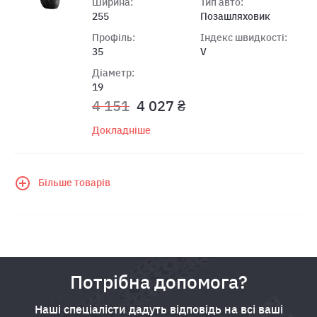
Ширина:
Тип авто:
255
Позашляховик
Профіль:
Індекс швидкості:
35
V
Діаметр:
19
4 151
4 027 ₴
Докладніше
Більше товарів
Потрібна допомога?
Наші спеціалісти дадуть відповідь на всі ваші