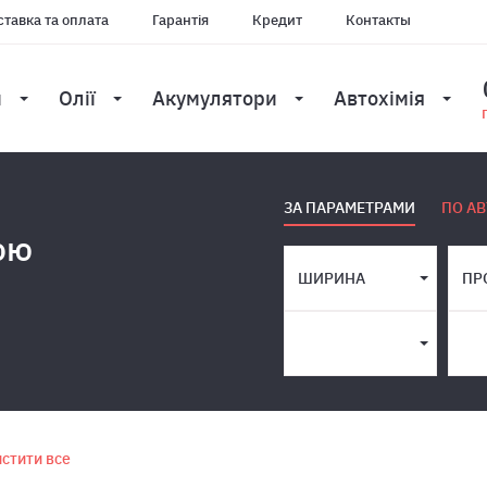
тавка та оплата
Гарантія
Кредит
Контакты
и
Олії
Акумулятори
Автохімія
ЗА ПАРАМЕТРАМИ
ПО АВ
ою
ШИРИНА
ПР
стити все