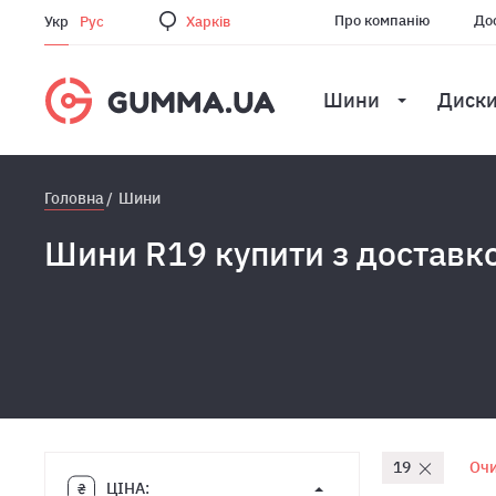
Про компанію
Дос
Укр
Рус
Харкiв
Шини
Диск
Головна
Шини
Шини R19 купити з доставк
19
Очи
ЦІНА: