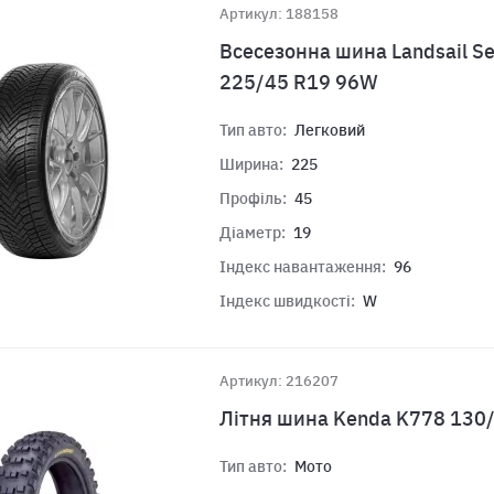
Артикул: 188158
Всесезонна шина Landsail S
225/45 R19 96W
Тип авто:
Легковий
Ширина:
225
Профіль:
45
Діаметр:
19
Індекс навантаження:
96
Індекс швидкості:
W
Артикул: 216207
Літня шина Kenda K778 130
Тип авто:
Мото