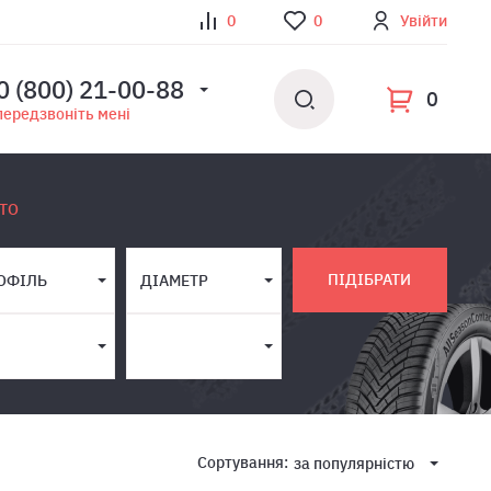
0
0
Увійти
0 (800) 21-00-88
0
передзвоніть мені
ТО
ПІДІБРАТИ
ОФІЛЬ
ДІАМЕТР
Сортування:
за популярнiстю