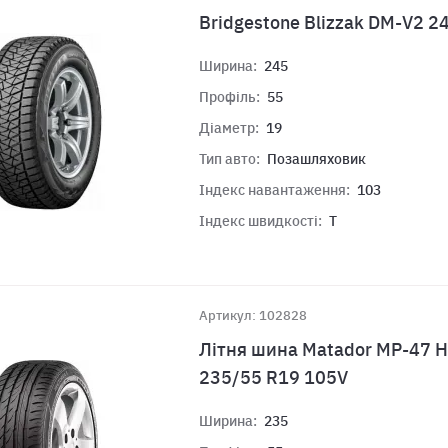
Bridgestone Blizzak DM-V2 2
Ширина:
245
Профіль:
55
Діаметр:
19
Тип авто:
Позашляховик
Індекс навантаження:
103
Індекс швидкості:
T
Артикул: 102828
Літня шина Matador MP-47 H
235/55 R19 105V
Ширина:
235