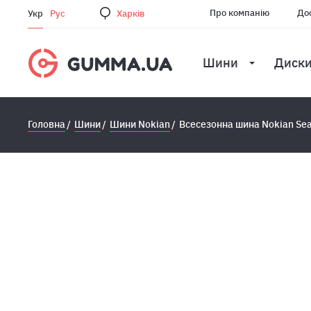
Про компанію
Дос
Укр
Рус
Харкiв
Шини
Диск
Головна
Шини
Шини Nokian
Всесезонна шина Nokian Sea