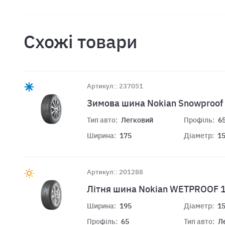
Схожі товари
Артикул:: 237051
Зимова шина Nokian Snowproof
Тип авто:
Легковий
Профіль:
6
Ширина:
175
Діаметр:
1
Артикул:: 201288
Літня шина Nokian WETPROOF 1
Ширина:
195
Діаметр:
1
Профіль:
65
Тип авто:
Л