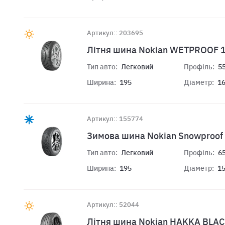
Артикул:: 203695
Літня шина Nokian WETPROOF 1
Тип авто:
Легковий
Профіль:
5
Ширина:
195
Діаметр:
1
Артикул:: 155774
Зимова шина Nokian Snowproof
Тип авто:
Легковий
Профіль:
6
Ширина:
195
Діаметр:
1
Артикул:: 52044
Літня шина Nokian HAKKA BLAC