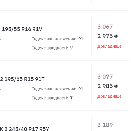
3 067
 195/55 R16 91V
2 975 ₴
5
Індекс навантаження:
91
Докладніше
6
Індекс швидкості:
V
3 077
 2 195/65 R15 91T
2 985 ₴
5
Індекс навантаження:
91
Докладніше
5
Індекс швидкості:
T
3 189
K 2 245/40 R17 95Y