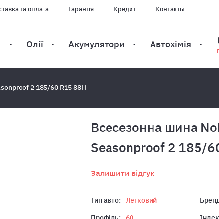
тавка та оплата
Гарантія
Кредит
Контакты
и
Олії
Акумулятори
Автохімія
sonproof 2 185/60 R15 88H
Всесезонна шина No
Seasonproof 2 185/6
Залишити відгук
Тип авто:
Легковий
Бренд
Профіль:
60
Індек