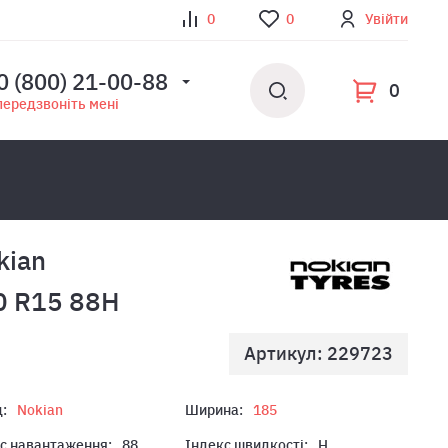
0
0
Увійти
0 (800) 21-00-88
0
передзвоніть мені
kian
0 R15 88H
Артикул: 229723
:
Nokian
Ширина:
185
с навантаження:
88
Індекс швидкості:
H