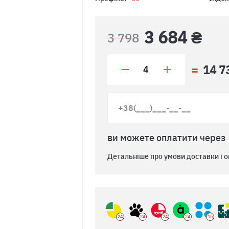
3 684 ₴
3 798
14 7
ви можете оплатити через
Детальніше про умови доставки і о
24
24
24
24
15