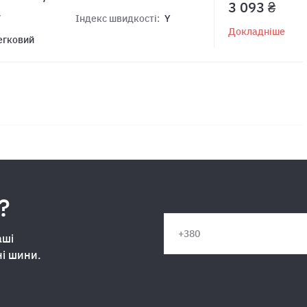
3 093 ₴
7
Індекс швидкості:
Y
Докладніше
егковий
?
аші
ні шини.