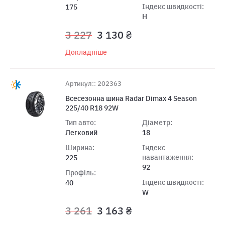
Індекс швидкості:
175
H
3 227
3 130 ₴
Докладніше
Артикул:: 202363
Всесезонна шина Radar Dimax 4 Season
225/40 R18 92W
Тип авто:
Діаметр:
Легковий
18
Ширина:
Індекс
навантаження:
225
92
Профіль:
Індекс швидкості:
40
W
3 261
3 163 ₴