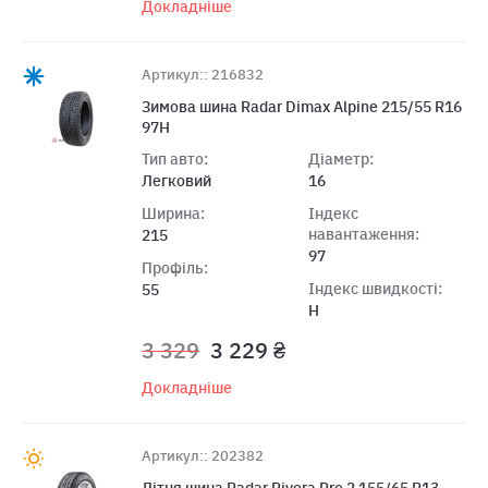
Докладніше
Артикул:: 216832
Зимова шина Radar Dimax Alpine 215/55 R16
97H
Тип авто:
Діаметр:
Легковий
16
Ширина:
Індекс
навантаження:
215
97
Профіль:
Індекс швидкості:
55
H
3 329
3 229 ₴
Докладніше
Артикул:: 202382
Лiтня шина Radar Rivera Pro 2 155/65 R13