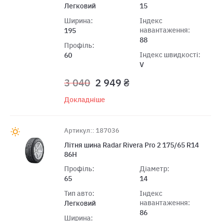
Легковий
15
Ширина:
Індекс
навантаження:
195
88
Профіль:
Індекс швидкості:
60
V
3 040
2 949 ₴
Докладніше
Артикул:: 187036
Лiтня шина Radar Rivera Pro 2 175/65 R14
86H
Профіль:
Діаметр:
65
14
Тип авто:
Індекс
навантаження:
Легковий
86
Ширина: