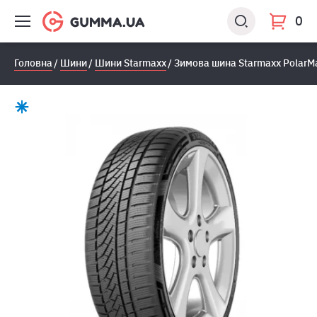
0
Головна
Шини
Шини Starmaxx
Зимова шина Starmaxx PolarMa