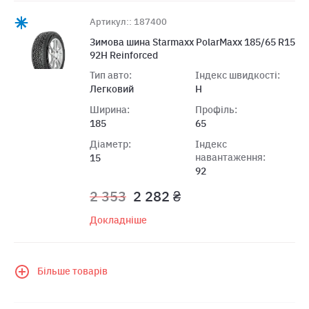
Артикул:: 187400
Зимова шина Starmaxx PolarMaxx 185/65 R15
92Н Reinforced
Тип авто:
Індекс швидкості:
Легковий
H
Ширина:
Профіль:
185
65
Діаметр:
Індекс
навантаження:
15
92
2 353
2 282 ₴
Докладніше
Більше товарів