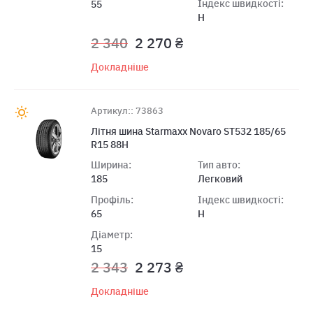
Індекс швидкості:
55
H
2 340
2 270 ₴
Докладніше
Артикул:: 73863
Літня шина Starmaxx Novaro ST532 185/65
R15 88H
Ширина:
Тип авто:
185
Легковий
Профіль:
Індекс швидкості:
65
H
Діаметр:
15
2 343
2 273 ₴
Докладніше