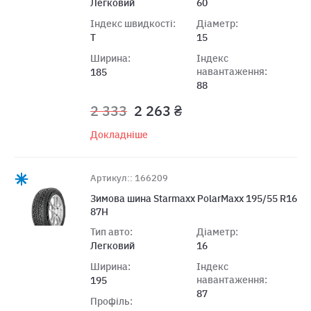
Легковий
60
Індекс швидкості:
Діаметр:
T
15
Ширина:
Індекс
навантаження:
185
88
2 333
2 263 ₴
Докладніше
Артикул:: 166209
Зимова шина Starmaxx PolarMaxx 195/55 R16
87H
Тип авто:
Діаметр:
Легковий
16
Ширина:
Індекс
навантаження:
195
87
Профіль: