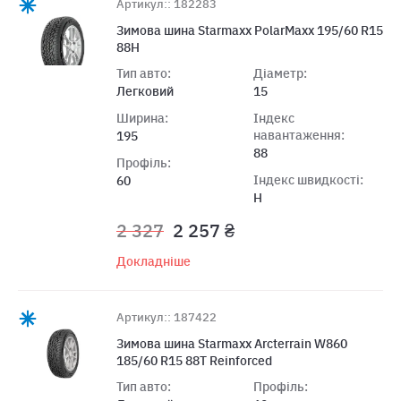
Артикул:: 182283
Зимова шина Starmaxx PolarMaxx 195/60 R15
88H
Тип авто:
Діаметр:
Легковий
15
Ширина:
Індекс
навантаження:
195
88
Профіль:
Індекс швидкості:
60
H
2 327
2 257 ₴
Докладніше
Артикул:: 187422
Зимова шина Starmaxx Arcterrain W860
185/60 R15 88T Reinforced
Тип авто:
Профіль: