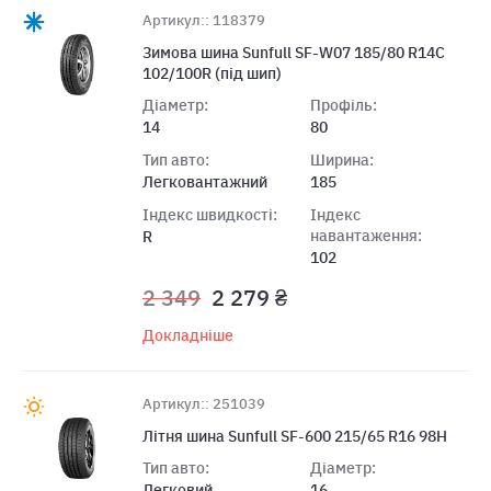
Артикул:: 118379
Зимова шина Sunfull SF-W07 185/80 R14C
102/100R (під шип)
Діаметр:
Профіль:
14
80
Тип авто:
Ширина:
Легковантажний
185
Індекс швидкості:
Індекс
навантаження:
R
102
2 349
2 279 ₴
Докладніше
Артикул:: 251039
Літня шина Sunfull SF-600 215/65 R16 98H
Тип авто:
Діаметр:
Легковий
16