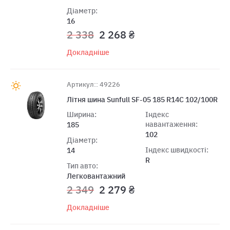
Діаметр:
16
2 338
2 268 ₴
Докладніше
Артикул:: 49226
Літня шина Sunfull SF-05 185 R14C 102/100R
Ширина:
Індекс
навантаження:
185
102
Діаметр:
Індекс швидкості:
14
R
Тип авто:
Легковантажний
2 349
2 279 ₴
Докладніше