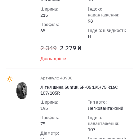
Ширина:
Індекс
навантаження:
215
98
Профіль:
Індекс швидкості:
65
H
2 349
2 279 ₴
Докладніше
Артикул:: 43938
Літня шина Sunfull SF-05 195/75 R16C
107/105R
Ширина:
Тип авто:
195
Легковантажний
Профіль:
Індекс
навантаження:
75
107
Діаметр:
Індекс швидкості: