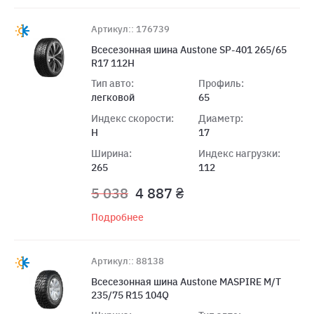
Артикул:: 176739
Всесезонная шина Austone SP-401 265/65
R17 112H
Тип авто:
Профиль:
легковой
65
Индекс скорости:
Диаметр:
H
17
Ширина:
Индекс нагрузки:
265
112
5 038
4 887 ₴
Подробнее
Артикул:: 88138
Всесезонная шина Austone MASPIRE M/T
235/75 R15 104Q