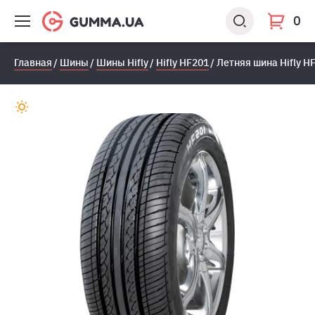
0
Главная
Шины
Шины Hifly
Hifly HF201
Летняя шина Hifly H