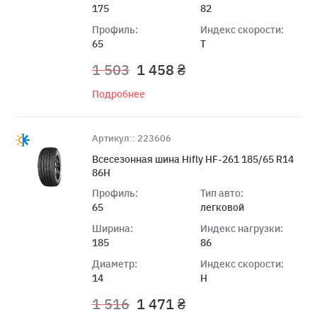
175
82
Профиль:
Индекс скорости:
65
T
1 503
1 458 ₴
Подробнее
Артикул:: 223606
Всесезонная шина Hifly HF-261 185/65 R14
86H
Профиль:
Тип авто:
65
легковой
Ширина:
Индекс нагрузки:
185
86
Диаметр:
Индекс скорости:
14
H
1 516
1 471 ₴