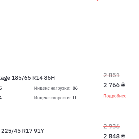
2 851
tage 185/65 R14 86H
2 766 ₴
5
Индекс нагрузки:
86
Подробнее
4
Индекс скорости:
H
2 936
 225/45 R17 91Y
2 848 ₴