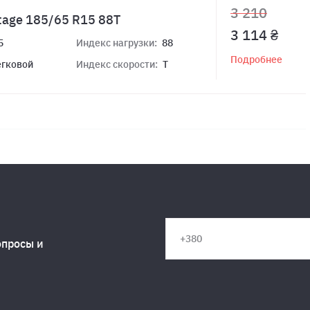
3 210
tage 185/65 R15 88T
3 114 ₴
5
Индекс нагрузки:
88
Подробнее
егковой
Индекс скорости:
T
опросы и