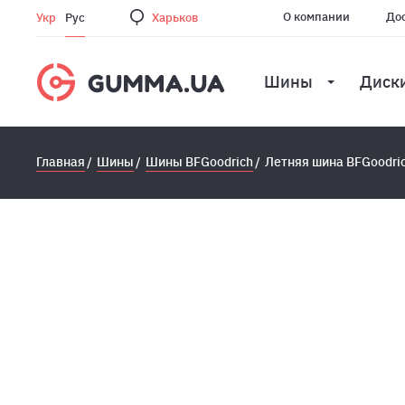
О компании
Дос
Укр
Рус
Харьков
Шины
Диск
Главная
Шины
Шины BFGoodrich
Летняя шина BFGoodric