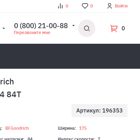
0
0
Войти
0 (800) 21-00-88
0
Перезвоните мне
rich
4 84T
Артикул: 196353
:
BFGoodrich
Ширина:
175
с нагрузки:
84
Индекс скорости:
T