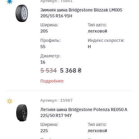
Артикул:: 75861
Зимняя шина Bridgestone Blizzak LM005
205/55 R16 91H
Ширина:
Тип авто:
205
легковой
Профиль:
Индекс скорости:
55
H
Диаметр:
16
5 534
5 368 ₴
Подробнее
Артикул:: 15987
Летняя шина Bridgestone Potenza RE050 A
225/50 R17 94Y
Ширина:
Тип авто:
225
легковой