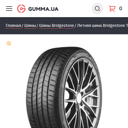
0
Главная
Шины
Шины Bridgestone
Летняя шина Bridgestone T