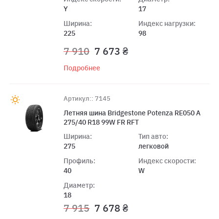
Y
17
Ширина:
Индекс нагрузки:
225
98
7 910
7 673 ₴
Подробнее
Артикул:: 7145
Летняя шина Bridgestone Potenza RE050 A
275/40 R18 99W FR RFT
Ширина:
Тип авто:
275
легковой
Профиль:
Индекс скорости:
40
W
Диаметр:
18
7 915
7 678 ₴