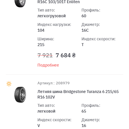
R16C 103/101T Enliten
Тип авто:
Профиль:
легкогрузовой
60
Индекс нагрузки:
Диаметр:
104
16C
Ширина:
Индекс скорости:
215
T
7 921
7 684 ₴
Подробнее
Артикул:: 208979
Летняя шина Bridgestone Turanza 6 215/65
R16 102V
Тип авто:
Профиль:
легковой
65
Индекс скорости:
Диаметр:
V
16