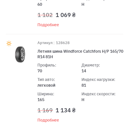
60
H
1 102
1 069 ₴
Подробнее
Артикул:: 128628
Летняя шина Windforce Catchfors H/P 165/70
R14 81H
Профиль:
Диаметр:
70
14
Тип авто:
Индекс нагрузки:
легковой
81
Ширина:
Индекс скорости:
165
H
1 169
1 134 ₴
Подробнее