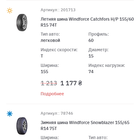
Артикул:: 201713
Летняя шина Windforce Catchfors H/P 155/60
R15 74T
Тип авто:
Профиль:
легковой
60
Индекс скорости:
Диаметр:
T
15
Ширина:
Индекс нагрузки:
155
74
1 213
1 177 ₴
Подробнее
Артикул:: 78746
Зимняя шина Windforce Snowblazer 155/65
R14 75T
Ширина:
Тип авто: