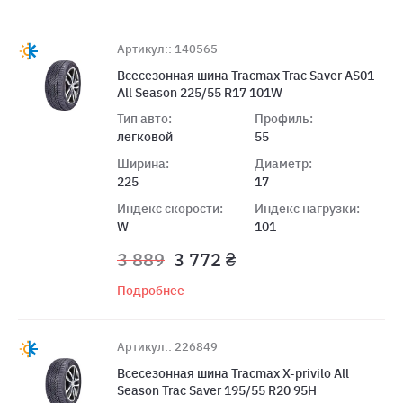
Артикул:: 140565
Всесезонная шина Tracmax Trac Saver AS01
All Season 225/55 R17 101W
Тип авто:
Профиль:
легковой
55
Ширина:
Диаметр:
225
17
Индекс скорости:
Индекс нагрузки:
W
101
3 889
3 772 ₴
Подробнее
Артикул:: 226849
Всесезонная шина Tracmax X-privilo All
Season Trac Saver 195/55 R20 95H