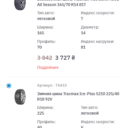
All Season 165/70 R14 81T
Тип авто:
Индекс скорости:
легковой
T
Ширина:
Диаметр:
165
14
Профиль:
Индекс нагрузки:
70
81
3 842
3 727 ₴
Подробнее
Артикул:: 75432
Зимняя шина Tracmax Ice-Plus S210 225/40
R18 92V
Ширина:
Тип авто:
225
легковой
Профиль:
Индекс скорости:
40
V