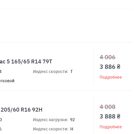
4 006
ac 5 165/65 R14 79T
3 886 ₴
4
Индекс скорости:
T
Подробнее
егковой
4 008
+ 205/60 R16 92H
3 888 ₴
0
Индекс нагрузки:
92
Подробнее
6
Индекс скорости:
H