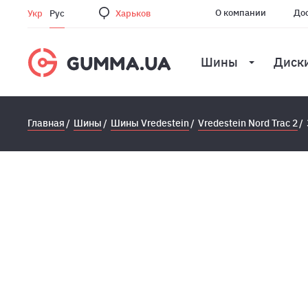
О компании
Дос
Укр
Рус
Харьков
Шины
Диск
Главная
Шины
Шины Vredestein
Vredestein Nord Trac 2