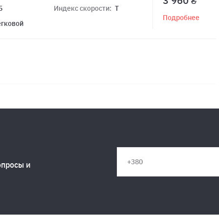
3 960 ₴
5
Индекс скорости:
T
Подробнее
егковой
опросы и