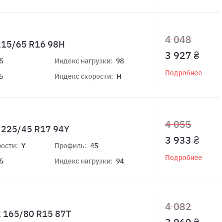
4 048
 215/65 R16 98H
3 927 ₴
5
Индекс нагрузки:
98
Подробнее
5
Индекс скорости:
H
4 055
+ 225/45 R17 94Y
3 933 ₴
ости:
Y
Профиль:
45
Подробнее
5
Индекс нагрузки:
94
4 082
2 165/80 R15 87T