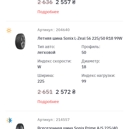
2 636
2 557 ₴
Подробнее
Артикул:: 204640
Летняя шина Sonix L-Zeal 56 225/50 R18 99W
Тип авто:
Профиль:
легковой
50
Индекс скорости:
Диаметр:
W
18
Ширина:
Индекс нагрузки:
225
99
2 651
2 572 ₴
Подробнее
Артикул:: 214557
Всесезонная шина Sonix Prime A/S 225/40