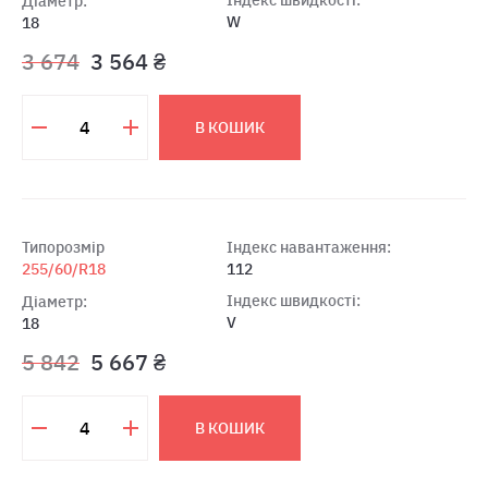
Індекс швидкості:
Діаметр:
W
18
3 674
3 564 ₴
В КОШИК
Типорозмір
Індекс навантаження:
255/60/R18
112
Індекс швидкості:
Діаметр:
V
18
5 842
5 667 ₴
В КОШИК