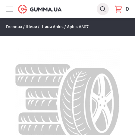
0
Головна
Шини
Шини Aplus
Aplus A607