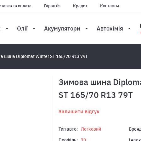
тавка та оплата
Гарантія
Кредит
Контакты
и
Олії
Акумулятори
Автохімія
а шина Diplomat Winter ST 165/70 R13 79T
Зимова шина Diploma
ST 165/70 R13 79T
Залишити відгук
Тип авто:
Легковий
Бренд
Профіль:
70
Індек