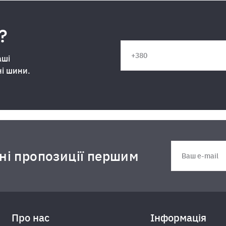
?
аші
ні шини.
дні пропозиції першим
Про нас
Інформація