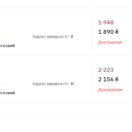
1 948
1 890 ₴
5
Індекс швидкості:
V
Докладніше
егковий
2 223
2 156 ₴
5
Індекс швидкості:
H
Докладніше
егковий