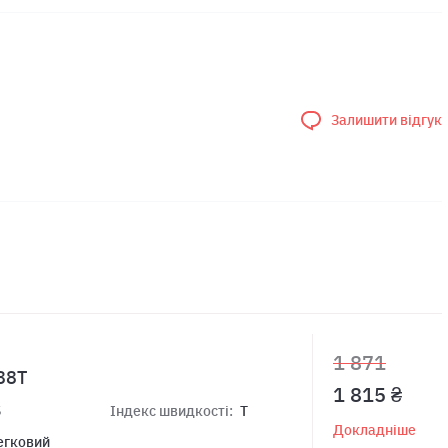
Залишити відгук
1 871
88T
1 815 ₴
5
Індекс швидкості:
T
Докладніше
егковий