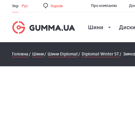
Про компанію
Дос
Укр
Рус
Харкiв
Шини
Диск
Головна
Шини
Шини Diplomat
Diplomat Winter ST
Зимов