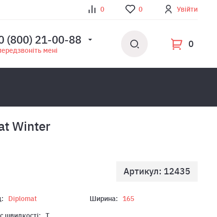
0
0
Увійти
0 (800) 21-00-88
0
передзвоніть мені
t Winter
Артикул: 12435
:
Diplomat
Ширина:
165
с швидкості:
T