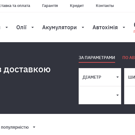
тавка та оплата
Гарантія
Кредит
Контакты
и
Олії
Акумулятори
Автохімія
ЗА ПАРАМЕТРАМИ
ПО АВ
з доставкою
ДІАМЕТР
ШИ
 популярнiстю