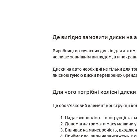
GM/FP
9
Tec Speedwheels
611
68
38
142
1
GMD
1
Tech Line
20
69
6
158
6
GMF
21
Tomason
157
70
4
161
2
GMMF
67
Wheelworld
194
71
5
164
2
Де вигідно замовити диски на 
GMP
99
Wrath Wheels
4
106
2
176
3
Виробництво сучасних дисків для автомо
GP
64
WRC
1
110
1
не лише зовнішнім виглядом, а й покра
202
1
GR
143
WSP Italy
198
115
1
221
3
Диски на авто необхідні не тільки для то
Gray
219
якісною гумою диски перевірених бренді
ZF
8
120
4
228
1
GRD
3
Zorat Wheels
14
125
1
281
13
Для чого потрібні колісні диски
H
19
Диск
2
127
2
Це обов'язковий елемент конструкції кол
HA
7
Дорожня карта
9
135
2
HB
83
Кременчук
2
Надає жорсткість конструкції та заб
140
1
Допомагає тримати масу машини у 
HBP
15
143
1
Впливає на маневреність, входжен
Приймає всі види навантажень, вк