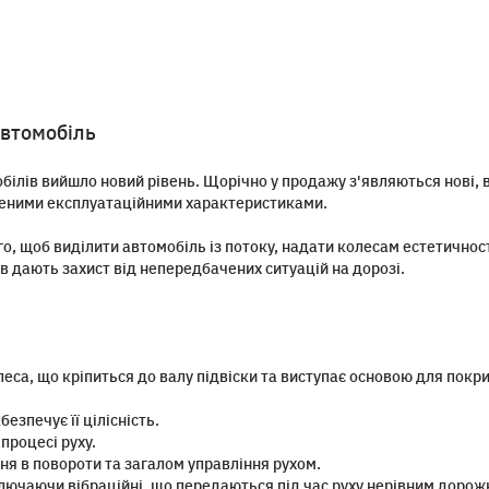
автомобіль
білів вийшло новий рівень. Щорічно у продажу з'являються нові, 
щеними експлуатаційними характеристиками.
го, щоб виділити автомобіль із потоку, надати колесам естетичності
в дають захист від непередбачених ситуацій на дорозі.
еса, що кріпиться до валу підвіски та виступає основою для покри
езпечує її цілісність.
процесі руху.
ня в повороти та загалом управління рухом.
лючаючи вібраційні, що передаються під час руху нерівним дорож