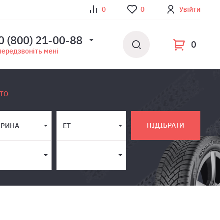
0
0
Увійти
0 (800) 21-00-88
0
передзвоніть мені
ТО
ПІДІБРАТИ
РИНА
ET