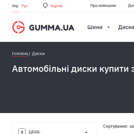
Про компанію
Дос
Укр
Рус
Харкiв
Шини
Диск
Головна
Диски
Автомобільні диски купити 
Сортування:
за
ЦІНА: