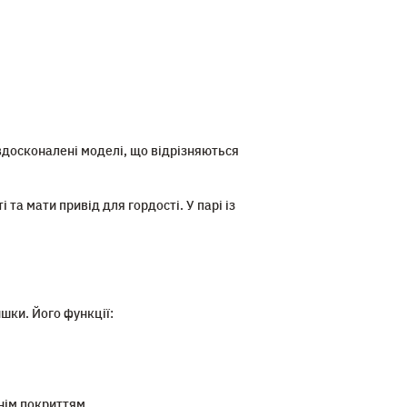
вдосконалені моделі, що відрізняються
 та мати привід для гордості. У парі із
шки. Його функції:
нім покриттям.