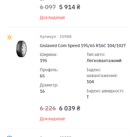
6 097
5 914 ₴
Докладніше
Артикул:: 35988
Gislaved Com Speed 195/65 R16C 104/102T
Ширина:
Тип авто:
195
Легковантажний
Профіль:
Індекс
навантаження:
65
104
Діаметр:
Індекс швидкості:
16
T
6 226
6 039 ₴
Докладніше