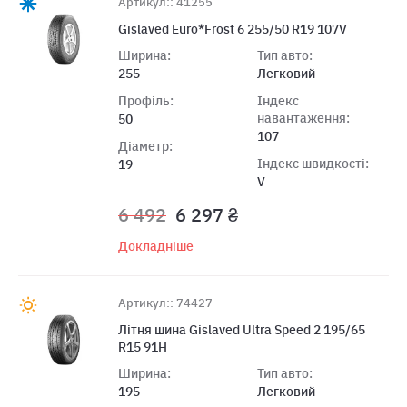
Артикул:: 41255
Gislaved Euro*Frost 6 255/50 R19 107V
Ширина:
Тип авто:
255
Легковий
Профіль:
Індекс
навантаження:
50
107
Діаметр:
Індекс швидкості:
19
V
6 492
6 297 ₴
Докладніше
Артикул:: 74427
Літня шина Gislaved Ultra Speed 2 195/65
R15 91H
Ширина:
Тип авто:
195
Легковий