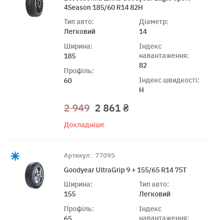
4Season 185/60 R14 82H
Тип авто:
Діаметр:
Легковий
14
Ширина:
Індекс
навантаження:
185
82
Профіль:
Індекс швидкості:
60
H
2 949
2 861 ₴
Докладніше
Артикул:: 77095
Goodyear UltraGrip 9 + 155/65 R14 75T
Ширина:
Тип авто:
155
Легковий
Профіль:
Індекс
навантаження:
65