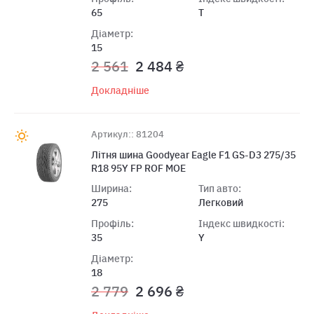
65
T
Діаметр:
15
2 561
2 484 ₴
Докладніше
Артикул:: 81204
Літня шина Goodyear Eagle F1 GS-D3 275/35
R18 95Y FP ROF MOE
Ширина:
Тип авто:
275
Легковий
Профіль:
Індекс швидкості:
35
Y
Діаметр:
18
2 779
2 696 ₴