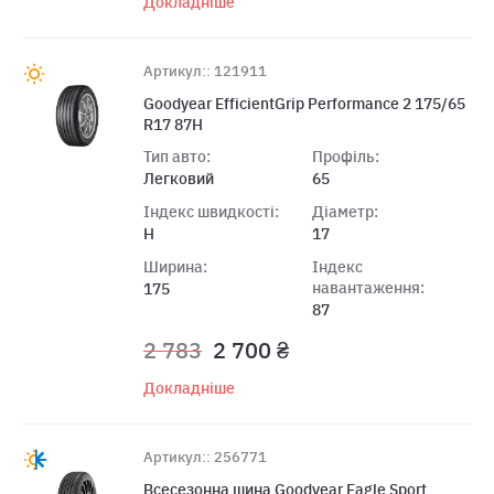
Докладніше
Артикул:: 121911
Goodyear EfficientGrip Performance 2 175/65
R17 87H
Тип авто:
Профіль:
Легковий
65
Індекс швидкості:
Діаметр:
H
17
Ширина:
Індекс
навантаження:
175
87
2 783
2 700 ₴
Докладніше
Артикул:: 256771
Всесезонна шина Goodyear Eagle Sport