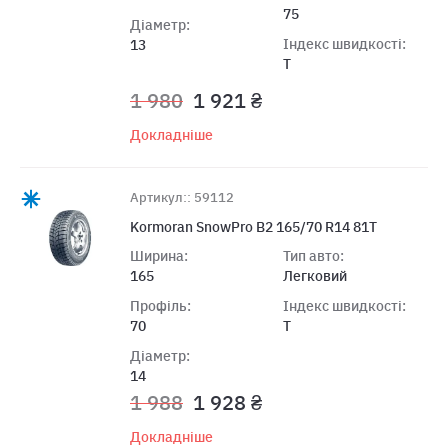
75
Діаметр:
Індекс швидкості:
13
T
1 980
1 921 ₴
Докладніше
Артикул:: 59112
Kormoran SnowPro B2 165/70 R14 81T
Ширина:
Тип авто:
165
Легковий
Профіль:
Індекс швидкості:
70
T
Діаметр:
14
1 988
1 928 ₴
Докладніше