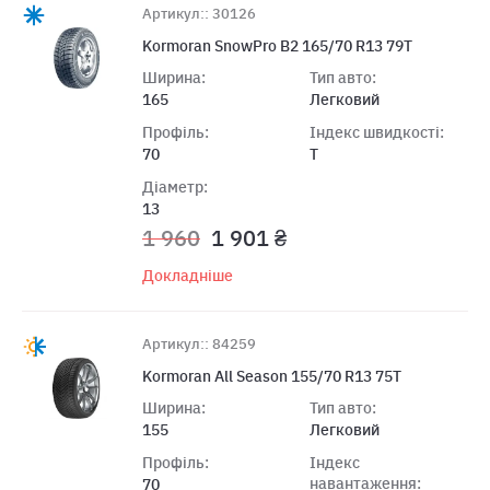
Артикул:: 30126
Kormoran SnowPro B2 165/70 R13 79T
Ширина:
Тип авто:
165
Легковий
Профіль:
Індекс швидкості:
70
T
Діаметр:
13
1 960
1 901 ₴
Докладніше
Артикул:: 84259
Kormoran All Season 155/70 R13 75T
Ширина:
Тип авто:
155
Легковий
Профіль:
Індекс
навантаження:
70