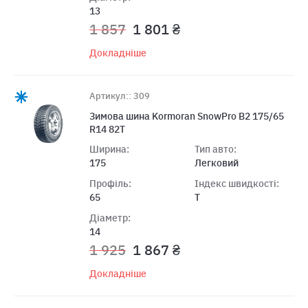
13
1 857
1 801 ₴
Докладніше
Артикул:: 309
Зимова шина Kormoran SnowPro B2 175/65
R14 82T
Ширина:
Тип авто:
175
Легковий
Профіль:
Індекс швидкості:
65
T
Діаметр:
14
1 925
1 867 ₴
Докладніше