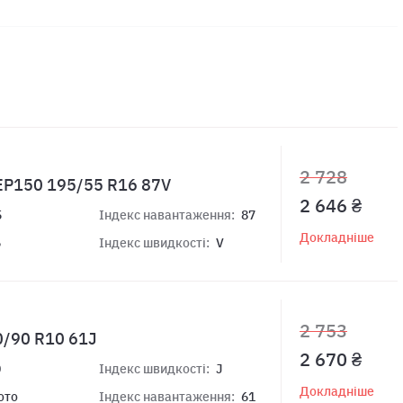
2 728
 EP150 195/55 R16 87V
2 646 ₴
5
Індекс навантаження:
87
Докладніше
6
Індекс швидкості:
V
2 753
0/90 R10 61J
2 670 ₴
0
Індекс швидкості:
J
Докладніше
ото
Індекс навантаження:
61