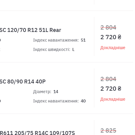
2 804
 SC 120/70 R12 51L Rear
2 720 ₴
0
Індекс навантаження:
51
Докладніше
2
Індекс швидкості:
L
2 804
 SC 80/90 R14 40P
2 720 ₴
Діаметр:
14
Докладніше
0
Індекс навантаження:
40
2 825
s R611 205/75 R14C 109/107S