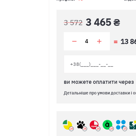
3 465 ₴
3 572
13 8
ви можете оплатити через
Детальніше про умови доставки і о
24
24
24
24
15