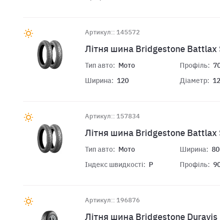
Артикул:: 145572
Лiтня шина Bridgestone Battlax
Тип авто:
Мото
Профіль:
7
Ширина:
120
Діаметр:
1
Артикул:: 157834
Лiтня шина Bridgestone Battlax
Тип авто:
Мото
Ширина:
80
Індекс швидкості:
P
Профіль:
9
Артикул:: 196876
Лiтня шина Bridgestone Duravi