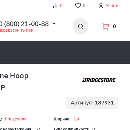
0
0
Увійти
0 (800) 21-00-88
0
передзвоніть мені
one Hoop
2P
Артикул: 187931
:
Bridgestone
Ширина:
110
с навантаження:
52
Індекс швидкості:
P