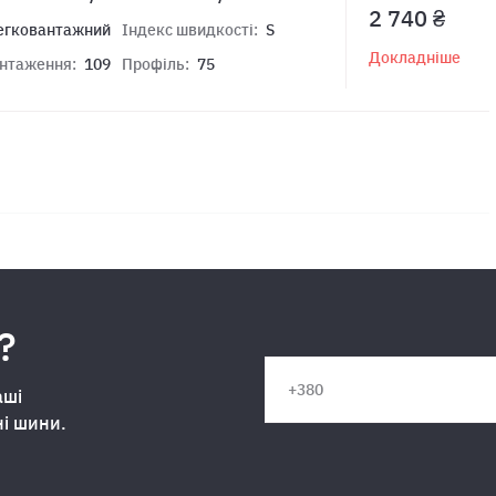
2 740 ₴
егковантажний
Індекс швидкості:
S
Докладніше
антаження:
109
Профіль:
75
?
аші
ні шини.