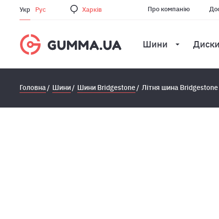
Про компанію
Дос
Укр
Рус
Харкiв
Шини
Диск
Головна
Шини
Шини Bridgestone
Літня шина Bridgestone