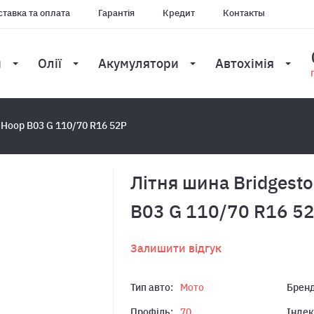
тавка та оплата
Гарантія
Кредит
Контакты
и
Олії
Акумулятори
Автохімія
 Hoop B03 G 110/70 R16 52P
Літня шина Bridgest
B03 G 110/70 R16 5
Залишити відгук
Тип авто:
Мото
Бренд
Профіль:
70
Індек