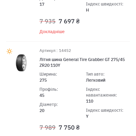
Індекс швидкості:
17
H
7 935
7 697 ₴
Докладніше
Артикул:: 14452
Літня шина General Tire Grabber GT 275/45
ZR20 110Y
Ширина:
Тип авто:
275
Легковий
Профіль:
Індекс
навантаження:
45
110
Діаметр:
Індекс швидкості:
20
Y
7 989
7 750 ₴