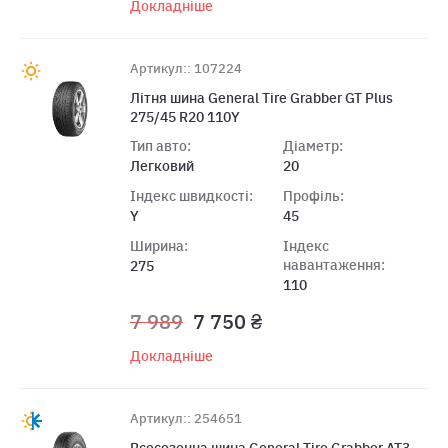
Докладніше
Артикул:: 107224
Літня шина General Tire Grabber GT Plus
275/45 R20 110Y
Тип авто:
Діаметр:
Легковий
20
Індекс швидкості:
Профіль:
Y
45
Ширина:
Індекс
навантаження:
275
110
7 989
7 750 ₴
Докладніше
Артикул:: 254651
Всесезонна шина General Tire Grabber AT3