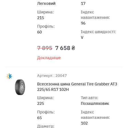
Легковий
17
Ширина:
Індекс
навантаження:
215
96
Профіль:
Індекс швидкості:
60
V
7 895
7 658 ₴
Докладніше
Артикул:: 20047
Всесезонна шина General Tire Grabber AT3
225/65 R17 102H
Ширина:
Тип авто:
225
Позашляховик
Профіль:
Індекс
навантаження:
65
102
Діаметр: