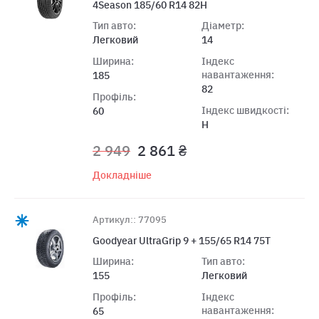
4Season 185/60 R14 82H
Тип авто:
Діаметр:
Легковий
14
Ширина:
Індекс
навантаження:
185
82
Профіль:
Індекс швидкості:
60
H
2 949
2 861 ₴
Докладніше
Артикул:: 77095
Goodyear UltraGrip 9 + 155/65 R14 75T
Ширина:
Тип авто:
155
Легковий
Профіль:
Індекс
навантаження:
65