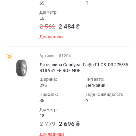
65
T
Діаметр:
15
2 561
2 484 ₴
Докладніше
Артикул:: 81204
Літня шина Goodyear Eagle F1 GS-D3 275/35
R18 95Y FP ROF MOE
Ширина:
Тип авто:
275
Легковий
Профіль:
Індекс швидкості:
35
Y
Діаметр:
18
2 779
2 696 ₴
Докладніше