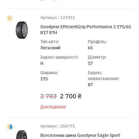
Артикул:: 121911
Goodyear EfficientGrip Performance 2 175/65
R17 87H
Тип авто:
Профіль:
Легковий
65
Індекс швидкості:
Діаметр:
H
17
Ширина:
Індекс
навантаження:
175
87
2 783
2 700 ₴
Докладніше
Артикул:: 256771
Всесезонна шина Goodyear Eagle Sport