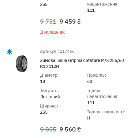
навантаження:
255
111
9 751
9 459 ₴
Докладніше
Артикул:: 117466
Зимова шина Gripmax Stature M/S 255/60
R18 112H
Діаметр:
Профіль:
18
60
Тип авто:
Індекс
навантаження:
Легковий
111
Ширина:
Індекс швидкості:
255
H
9 855
9 560 ₴