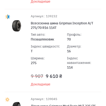
Докладніше
Артикул:: 139232
Всесезонна шина Gripmax Inception A/T
275/70 R16 114T
Тип авто:
Профіль:
Позашляховик
70
Індекс швидкості:
Діаметр:
T
16
Ширина:
Індекс
навантаження:
275
114
9 907
9 610 ₴
Докладніше
Артикул:: 139045
Лiтня шина Gripmax Mud Rage M/T 225/75