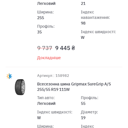
Легковий
21
Ширина:
Індекс
навантаження:
255
98
Профіль:
Індекс швидкості:
35
W
9 737
9 445 ₴
Докладніше
Артикул:: 158982
Всесезонна шина Gripmax SureGrip A/S
255/55 R19 111W
Тип авто:
Профіль:
Легковий
55
Індекс швидкості:
Діаметр:
W
19
Ширина:
Індекс