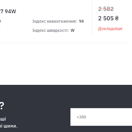
2 582
17 94W
2 505 ₴
0
Індекс навантаження:
94
Докладніше
7
Індекс швидкості:
W
?
аші
ні шини.