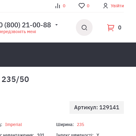
0
0
Увійти
0 (800) 21-00-88
0
передзвоніть мені
 235/50
Артикул: 129141
:
Imperial
Ширина:
235
с навантаження:
101
Індекс швидкості:
Y