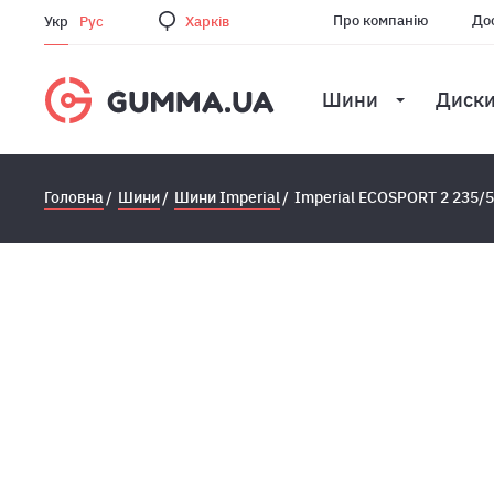
Про компанію
Дос
Укр
Рус
Харкiв
Шини
Диск
Головна
Шини
Шини Imperial
Imperial ECOSPORT 2 235/5