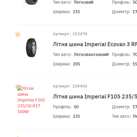
Тип авто:
Легковий
Профіль:
5
Ширина:
215
Діаметр:
1
Артикул:: 223470
Літня шина Imperial Ecovan 3 
Тип авто:
Легковантажний
Профіль:
7
Ширина:
205
Діаметр:
1
Артикул:: 239450
Літня шина Imperial F105 235
Профіль:
50
Діаметр:
1
Ширина:
235
Тип авто:
Л