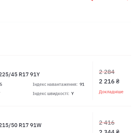
2 284
 225/45 R17 91Y
2 216 ₴
5
Індекс навантаження:
91
Докладніше
7
Індекс швидкості:
Y
2 416
2 215/50 R17 91W
2 344 ₴