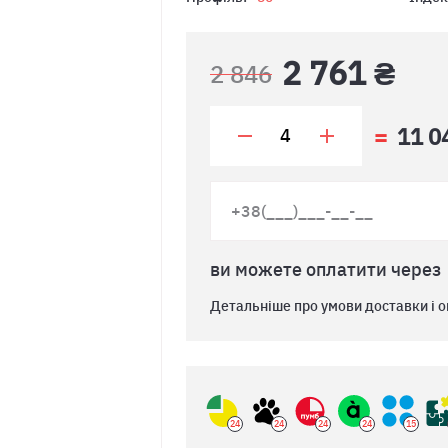
2 761 ₴
2 846
11 0
ви можете оплатити через
Детальніше про умови доставки і о
24
24
24
24
15