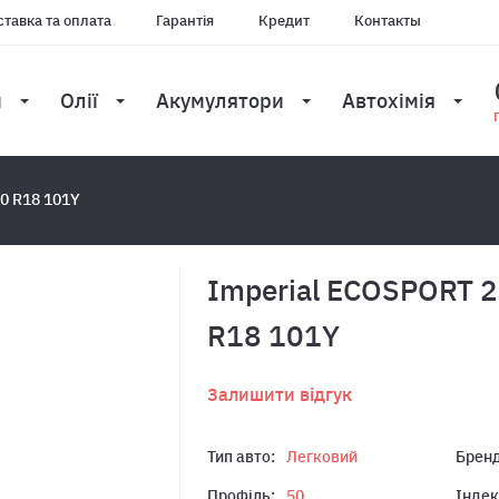
тавка та оплата
Гарантія
Кредит
Контакты
и
Олії
Акумулятори
Автохімія
0 R18 101Y
Imperial ECOSPORT 2
R18 101Y
Залишити відгук
Тип авто:
Легковий
Бренд
Профіль:
50
Індек