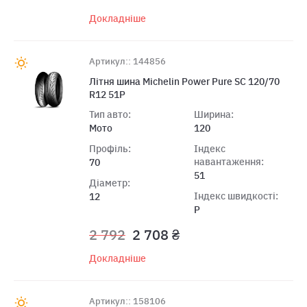
Докладніше
Артикул:: 144856
Літня шина Michelin Power Pure SC 120/70
R12 51P
Тип авто:
Ширина:
Мото
120
Профіль:
Індекс
навантаження:
70
51
Діаметр:
Індекс швидкості:
12
P
2 792
2 708 ₴
Докладніше
Артикул:: 158106