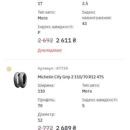
17
2.5
Тип авто:
Індекс
навантаження:
Мото
43
Індекс швидкості:
P
2 692
2 611 ₴
Докладніше
Артикул:: 87739
Michelin City Grip 2 110/70 R12 47S
Ширина:
Тип авто:
110
Мото
Профіль:
Індекс швидкості:
70
S
Діаметр:
12
2 772
2 689 ₴