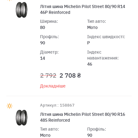
Лiтня шина Michelin Pilot Street 80/90 R14
46P Reinforced
Ширина:
Тип авто:
80
Мото
Профіль:
Індекс швидкості:
90
P
Діаметр:
Індекс
навантаження:
14
46
2 792
2 708 ₴
Докладніше
Артикул:: 158867
Лiтня шина Michelin Pilot Street 80/90 R16
48S Reinforced
Тип авто:
Профіль:
Мото
90