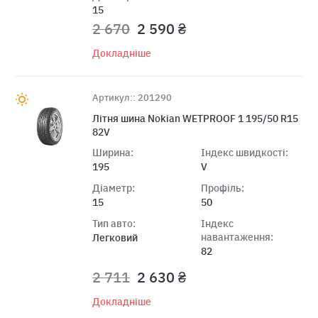
15
2 670
2 590 ₴
Докладніше
Артикул:: 201290
Літня шина Nokian WETPROOF 1 195/50 R15
82V
Ширина:
Індекс швидкості:
195
V
Діаметр:
Профіль:
15
50
Тип авто:
Індекс
навантаження:
Легковий
82
2 711
2 630 ₴
Докладніше