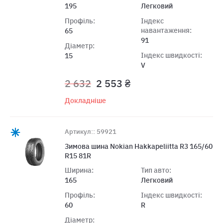
195
Легковий
Профіль:
Індекс
навантаження:
65
91
Діаметр:
Індекс швидкості:
15
V
2 632
2 553 ₴
Докладніше
Артикул:: 59921
Зимова шина Nokian Hakkapeliitta R3 165/60
R15 81R
Ширина:
Тип авто:
165
Легковий
Профіль:
Індекс швидкості:
60
R
Діаметр: