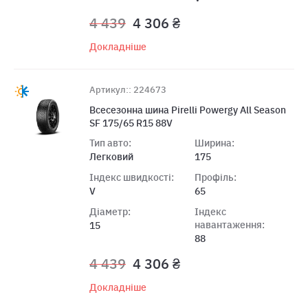
4 439
4 306 ₴
Докладніше
Артикул:: 224673
Всесезонна шина Pirelli Powergy All Season
SF 175/65 R15 88V
Тип авто:
Ширина:
Легковий
175
Індекс швидкості:
Профіль:
V
65
Діаметр:
Індекс
навантаження:
15
88
4 439
4 306 ₴
Докладніше