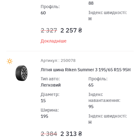
88
Профіль:
Індекс швидкості:
60
H
2 327
2 257 ₴
Докладніше
Артикул:: 250078
Літня шина Riken Summer 3 195/65 R15 95H
Тип авто:
Профіль:
Легковий
65
Діаметр:
Індекс
навантаження:
15
95
Ширина:
Індекс швидкості:
195
H
2 384
2 313 ₴