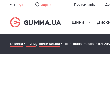
Про компанію
Дос
Укр
Рус
Харкiв
Шини
Диск
Головна
Шини
Шини Rotalla
Літня шина Rotalla RH01 205