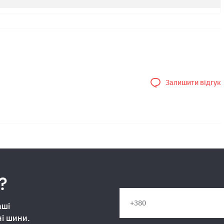
Залишити відгук
?
аші
ні шини.