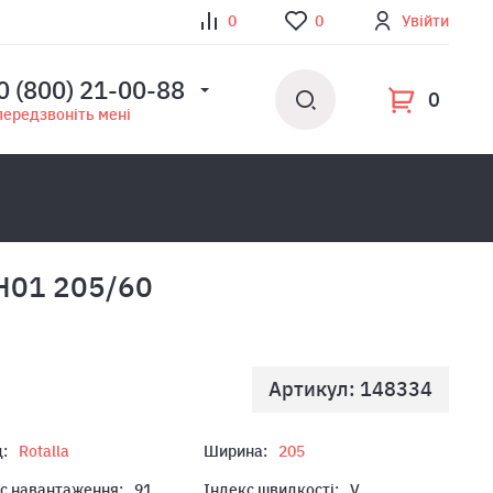
0
0
Увійти
0 (800) 21-00-88
0
передзвоніть мені
RH01 205/60
Артикул: 148334
:
Rotalla
Ширина:
205
с навантаження:
91
Індекс швидкості:
V