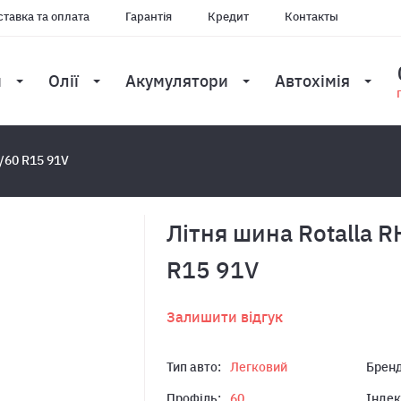
тавка та оплата
Гарантія
Кредит
Контакты
и
Олії
Акумулятори
Автохімія
/60 R15 91V
Літня шина Rotalla 
R15 91V
Залишити відгук
Тип авто:
Легковий
Бренд
Профіль:
60
Індек