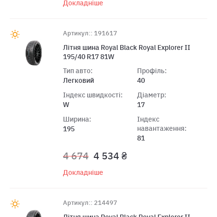
Докладніше
Артикул:: 191617
Лiтня шина Royal Black Royal Explorer II
195/40 R17 81W
Тип авто:
Профіль:
Легковий
40
Індекс швидкості:
Діаметр:
W
17
Ширина:
Індекс
навантаження:
195
81
4 674
4 534 ₴
Докладніше
Артикул:: 214497
Лiтня шина Royal Black Royal Explorer II