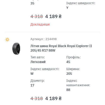
Індекс швидкості:
35
Y
4 318
4 189 ₴
Докладніше
Артикул:: 214498
Лiтня шина Royal Black Royal Explorer II
205/45 R17 88W
Тип авто:
Профіль:
Легковий
45
Індекс швидкості:
Ширина:
W
205
Діаметр:
Індекс
навантаження:
17
88
4 318
4 189 ₴