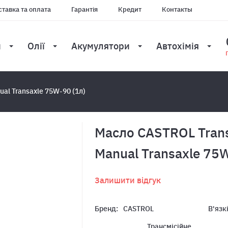
тавка та оплата
Гарантія
Кредит
Контакты
и
Олії
Акумулятори
Автохімія
al Transaxle 75W-90 (1л)
Масло CASTROL Tran
Manual Transaxle 75W
Залишити відгук
Бренд:
CASTROL
В'язк
Трансмісійне