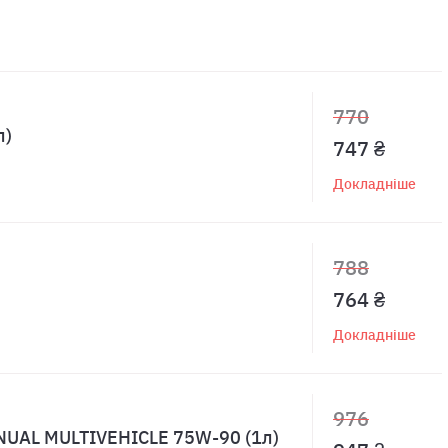
770
л)
747 ₴
Докладніше
788
764 ₴
Докладніше
976
UAL MULTIVEHICLE 75W-90 (1л)