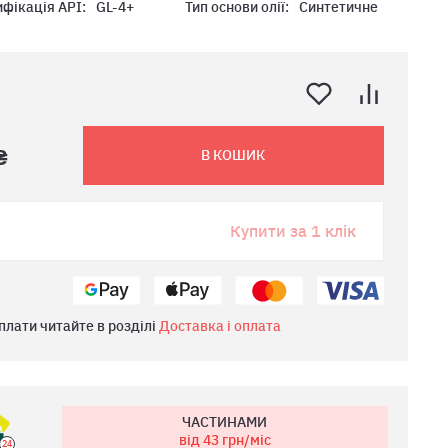
фікація API:
GL-4+
Тип основи олії:
Синтетичне
₴
В КОШИК
Купити за 1 клік
плати читайте в розділі
Доставка і оплата
ЧАСТИНАМИ
від 43
грн/міс
24