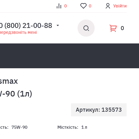
0
0
Увійти
0 (800) 21-00-88
0
передзвоніть мені
smax
-90 (1л)
Артикул: 135573
ість:
75W-90
Місткість:
1 л