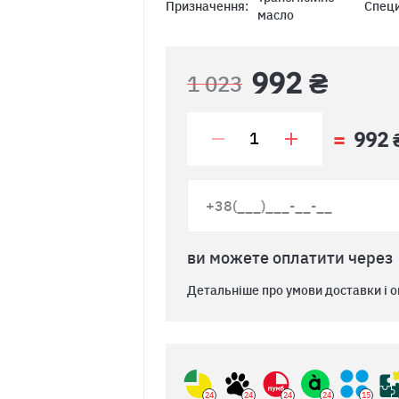
Призначення:
Специ
масло
992 ₴
1 023
992 
ви можете оплатити через
Детальніше про умови доставки і о
24
24
24
24
15