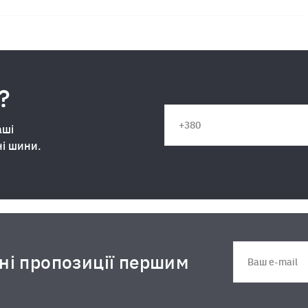
?
аші
ні шини.
дні пропозиції першим