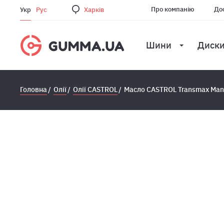
Про компанію
Дос
Укр
Рус
Харкiв
Шини
Диск
Головна
Олії
Олії CASTROL
Масло CASTROL Transmax Manu