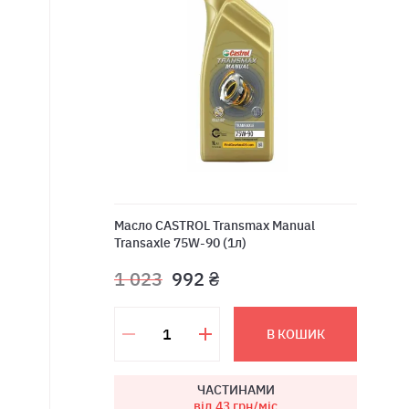
Масло CASTROL Transmax Manual
Transaxle 75W-90 (1л)
1 023
992 ₴
В КОШИК
ЧАСТИНАМИ
від 43
грн/міс