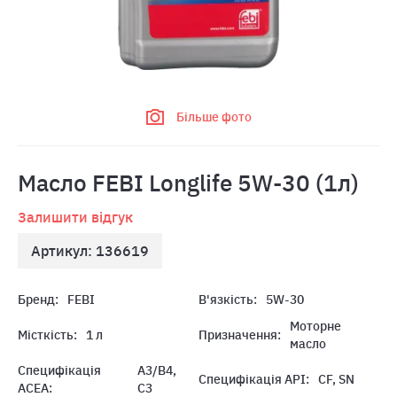
Більше фото
Масло FEBI Longlife 5W-30 (1л)
Залишити відгук
Артикул: 136619
Бренд:
FEBI
В'язкість:
5W-30
Моторне
Місткість:
1 л
Призначення:
масло
Специфікація
A3/B4,
Специфікація API:
CF, SN
ACEA:
C3