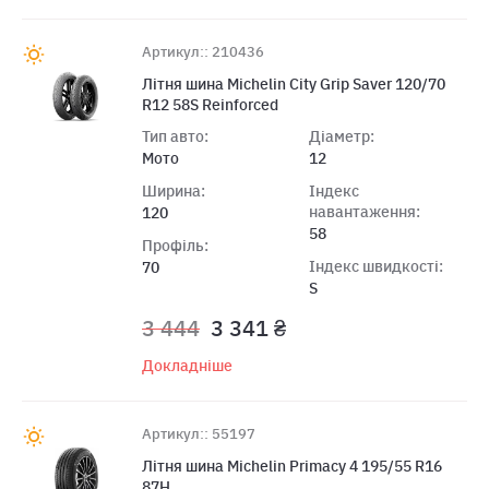
Артикул:: 210436
Лiтня шина Michelin City Grip Saver 120/70
R12 58S Reinforced
Тип авто:
Діаметр:
Мото
12
Ширина:
Індекс
навантаження:
120
58
Профіль:
Індекс швидкості:
70
S
3 444
3 341 ₴
Докладніше
Артикул:: 55197
Літня шина Michelin Primacy 4 195/55 R16
87H