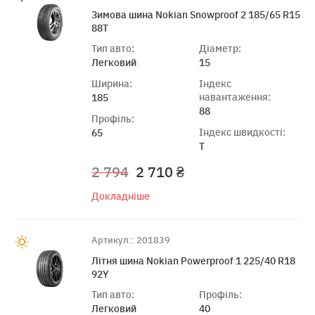
Зимова шина Nokian Snowproof 2 185/65 R15
88T
Тип авто:
Діаметр:
Легковий
15
Ширина:
Індекс
навантаження:
185
88
Профіль:
Індекс швидкості:
65
T
2 794
2 710 ₴
Докладніше
Артикул:: 201839
Літня шина Nokian Powerproof 1 225/40 R18
92Y
Тип авто:
Профіль:
Легковий
40