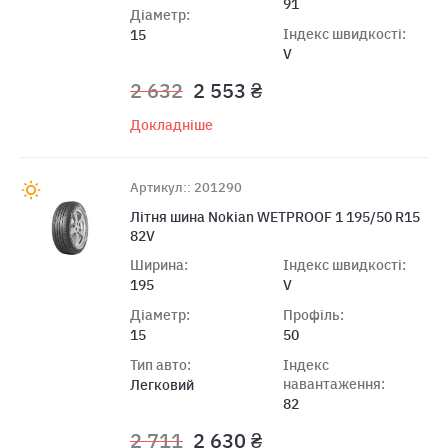
91
Діаметр:
Індекс швидкості:
15
V
2 632
2 553 ₴
Докладніше
Артикул:: 201290
Літня шина Nokian WETPROOF 1 195/50 R15
82V
Ширина:
Індекс швидкості:
195
V
Діаметр:
Профіль:
15
50
Тип авто:
Індекс
навантаження:
Легковий
82
2 711
2 630 ₴