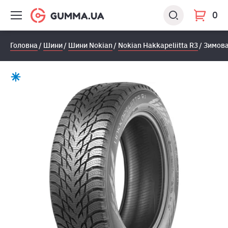
0
Головна
Шини
Шини Nokian
Nokian Hakkapeliitta R3
Зимова