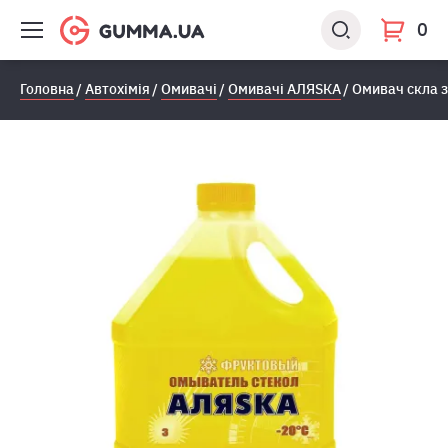
0
Головна
Автохімія
Омивачі
Омивачі АЛЯSКА
Омивач скла 