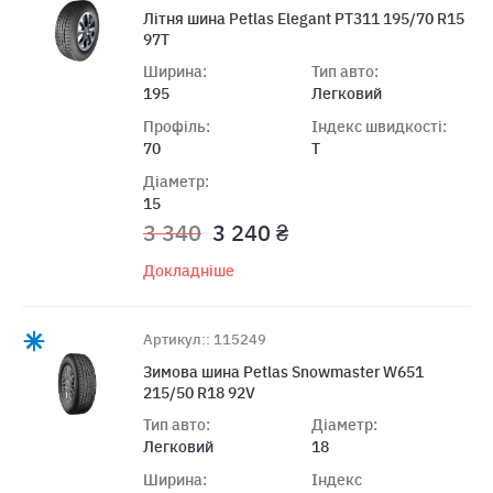
Літня шина Petlas Elegant PT311 195/70 R15
97T
Ширина:
Тип авто:
195
Легковий
Профіль:
Індекс швидкості:
70
T
Діаметр:
15
3 340
3 240 ₴
Докладніше
Артикул:: 115249
Зимова шина Petlas Snowmaster W651
215/50 R18 92V
Тип авто:
Діаметр:
Легковий
18
Ширина:
Індекс