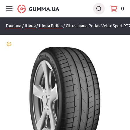
0
Головна
Шини
Шини Petlas
Літня шина Petlas Velox Sport P