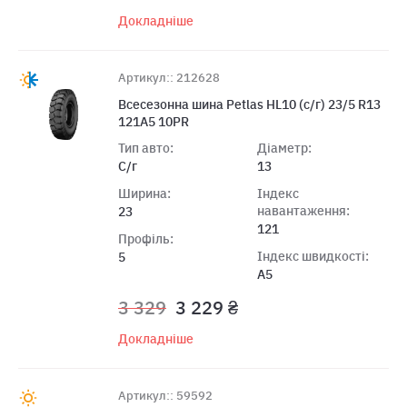
Докладніше
Артикул:: 212628
Всесезонна шина Petlas HL10 (с/г) 23/5 R13
121A5 10PR
Тип авто:
Діаметр:
С/г
13
Ширина:
Індекс
навантаження:
23
121
Профіль:
Індекс швидкості:
5
A5
3 329
3 229 ₴
Докладніше
Артикул:: 59592