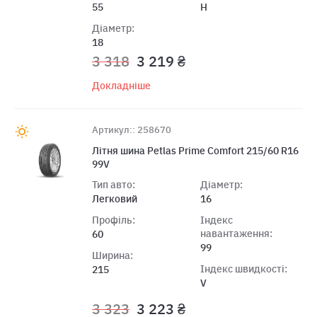
55
H
Діаметр:
18
3 318
3 219 ₴
Докладніше
Артикул:: 258670
Літня шина Petlas Prime Comfort 215/60 R16
99V
Тип авто:
Діаметр:
Легковий
16
Профіль:
Індекс
навантаження:
60
99
Ширина:
Індекс швидкості:
215
V
3 323
3 223 ₴