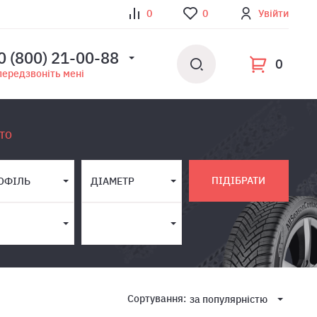
0
0
Увійти
0 (800) 21-00-88
0
передзвоніть мені
ТО
ПІДІБРАТИ
ОФІЛЬ
ДІАМЕТР
Сортування:
за популярнiстю