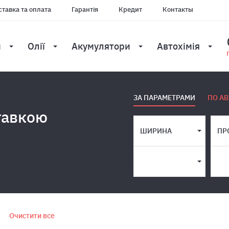
тавка та оплата
Гарантія
Кредит
Контакты
и
Олії
Акумулятори
Автохімія
ЗА ПАРАМЕТРАМИ
ПО АВ
тавкою
ШИРИНА
ПР
Очистити все