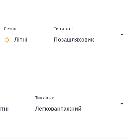
Сезон:
Тип авто:
Літні
Позашляховик
Тип авто:
ітні
Легковантажний