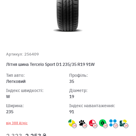
Артикул: 256409
Літня шина Tercelo Sport D1 235/35 R19 91W
Тип авто:
Профіль:
Легковий
35
Індекс швидкості:
Діаметр:
W
19
Ширина:
Індекс навантаження:
235
91
від 388 ₴/міс
24
24
24
24
15
24
2 323
2 253 ₴