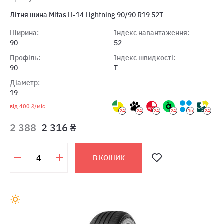
Літня шина Mitas H-14 Lightning 90/90 R19 52T
Ширина:
Індекс навантаження:
90
52
Профіль:
Індекс швидкості:
90
T
Діаметр:
19
від 400 ₴/міс
24
24
24
24
15
24
2 388
2 316 ₴
В КОШИК