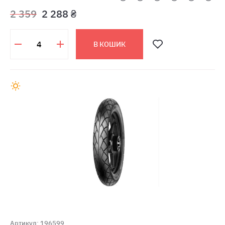
2 359
2 288 ₴
В КОШИК
Артикул: 196599