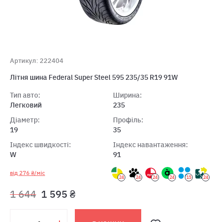
Артикул: 222404
Літня шина Federal Super Steel 595 235/35 R19 91W
Тип авто:
Ширина:
Легковий
235
Діаметр:
Профіль:
19
35
Індекс швидкості:
Індекс навантаження:
W
91
від 276 ₴/міс
24
24
24
24
15
24
1 644
1 595 ₴