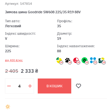
Артикул: 147814
Зимова шина Goodride SW608 225/35 R19 88V
Тип авто:
Профіль:
Легковий
35
Індекс швидкості:
Діаметр:
V
19
Ширина:
Індекс навантаження:
225
88
від 400 ₴/міс
24
24
24
24
15
24
2 405
2 333 ₴
В КОШИК