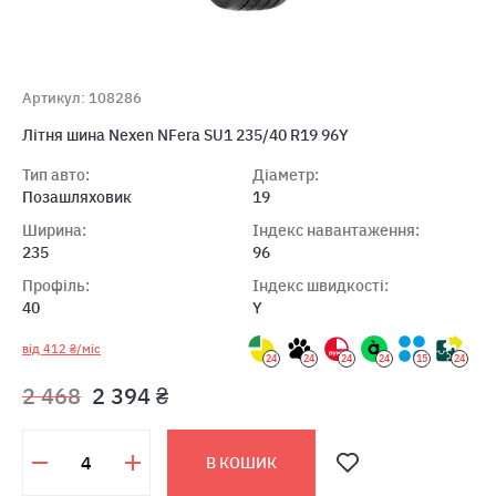
Артикул: 108286
Літня шина Nexen NFera SU1 235/40 R19 96Y
Тип авто:
Діаметр:
Позашляховик
19
Ширина:
Індекс навантаження:
235
96
Профіль:
Індекс швидкості:
40
Y
від 412 ₴/міс
24
24
24
24
15
24
2 468
2 394 ₴
В КОШИК