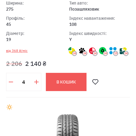
Ширина:
Тип авто:
275
Позашляховик
Профіль:
Індекс навантаження:
45
108
Діаметр:
Індекс швидкості:
19
Y
від 368 ₴/міс
24
24
24
24
15
24
2 206
2 140 ₴
В КОШИК