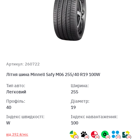
Артикул: 260722
Літня шина Minnell Safy M06 255/40 R19 100W
Тип авто:
Ширина:
Легковий
255
Профіль:
Діаметр:
40
19
Індекс швидкості:
Індекс навантаження:
W
100
від 392 ₴/міс
24
24
24
24
15
24