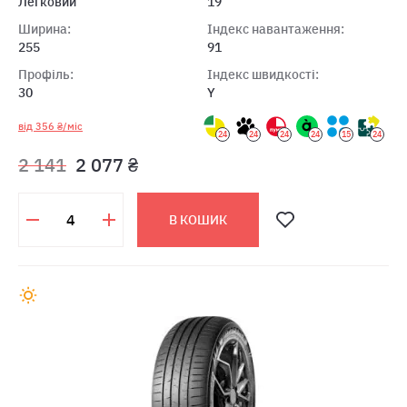
Легковий
19
Ширина:
Індекс навантаження:
255
91
Профіль:
Індекс швидкості:
30
Y
від 356 ₴/міс
24
24
24
24
15
24
2 141
2 077 ₴
В КОШИК