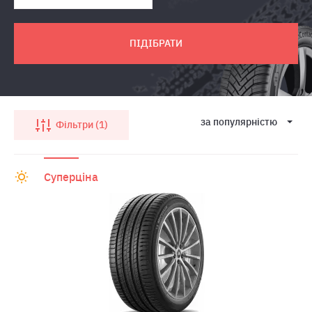
ПІДІБРАТИ
за популярнiстю
Фільтри
1
Суперціна