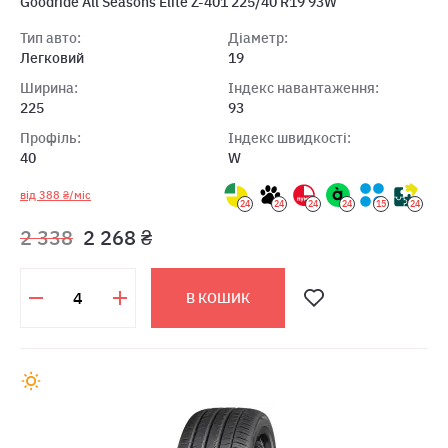
Goodride All Seasons Elite Z-401 225/40 R19 93W
Тип авто:
Діаметр:
Легковий
19
Ширина:
Індекс навантаження:
225
93
Профіль:
Індекс швидкості:
40
W
від 388 ₴/міс
24
24
24
24
15
24
2 338
2 268 ₴
В КОШИК