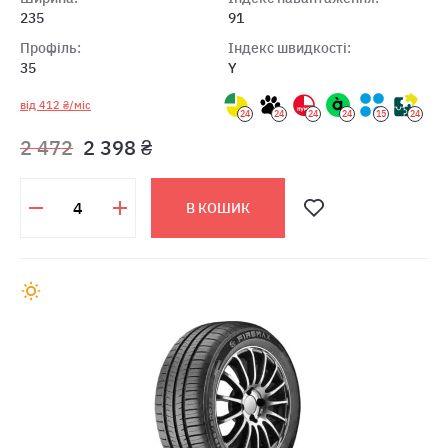
235
91
Профіль:
Індекс швидкості:
35
Y
від 412 ₴/міс
24
24
24
24
15
24
2 472
2 398 ₴
В КОШИК