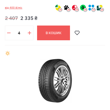
від 400 ₴/міс
24
24
24
24
15
24
2 407
2 335 ₴
В КОШИК