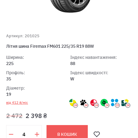
Артикул: 201025
Літня шина Firemax FM601 225/35 R19 88W
Ширина:
Індекс навантаження:
225
88
Профіль:
Індекс швидкості:
35
W
Діаметр:
19
від 412 ₴/міс
24
24
24
24
15
24
2 472
2 398 ₴
В КОШИК