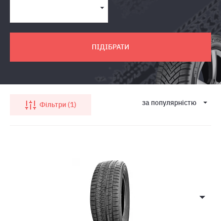
ПІДІБРАТИ
за популярнiстю
Фільтри
1