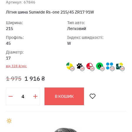
Артикул: 67846
Літня шина Sunwide Rs-one 215/45 ZR17 91W
Ширина:
Тип авто:
215
Легковий
Профіль:
Індекс швидкості:
45
W
Діаметр:
17
від 328 ₴/міс
24
24
24
24
15
24
1 975
1 916 ₴
В КОШИК