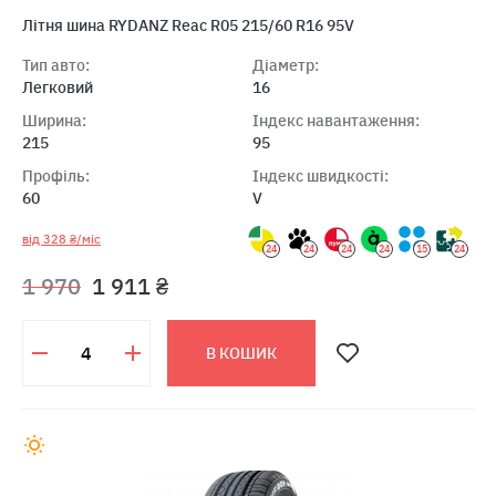
Лiтня шина RYDANZ Reac R05 215/60 R16 95V
Тип авто:
Діаметр:
Легковий
16
Ширина:
Індекс навантаження:
215
95
Профіль:
Індекс швидкості:
60
V
від 328 ₴/міс
24
24
24
24
15
24
1 970
1 911 ₴
В КОШИК