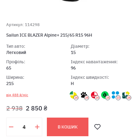
Артикул: 114298
Sailun ICE BLAZER Alpine+ 215/65 R15 96H
Тип авто:
Діаметр:
Легковий
15
Профіль:
Індекс навантаження:
65
96
Ширина:
Індекс швидкості:
215
H
від 488 ₴/міс
24
24
24
24
15
24
2 938
2 850 ₴
В КОШИК