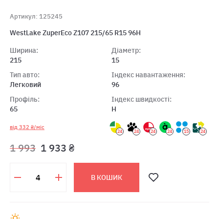
Артикул: 125245
WestLake ZuperEco Z107 215/65 R15 96H
Ширина:
Діаметр:
215
15
Тип авто:
Індекс навантаження:
Легковий
96
Профіль:
Індекс швидкості:
65
H
від 332 ₴/міс
24
24
24
24
15
24
1 993
1 933 ₴
В КОШИК