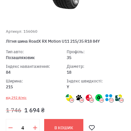
Артикул: 156060
Лiтня шина RoadX RX Motion U11 215/35 R18 84Y
Тип авто:
Профіль:
Позашляховик
35
Індекс навантаження:
Діаметр:
84
18
Ширина:
Індекс швидкості:
215
Y
від 292 ₴/міс
24
24
24
24
15
24
1 746
1 694 ₴
В КОШИК