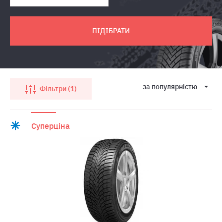
ПІДІБРАТИ
за популярнiстю
Фільтри
1
Суперціна