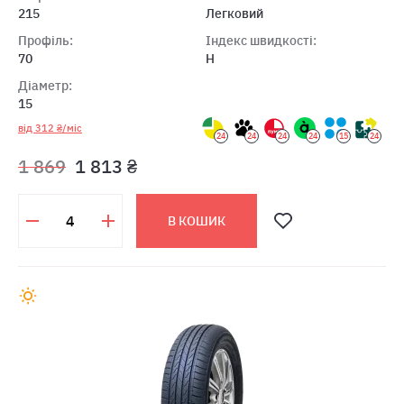
215
Легковий
Профіль:
Індекс швидкості:
70
H
Діаметр:
15
від 312 ₴/міс
24
24
24
24
15
24
1 869
1 813 ₴
В КОШИК