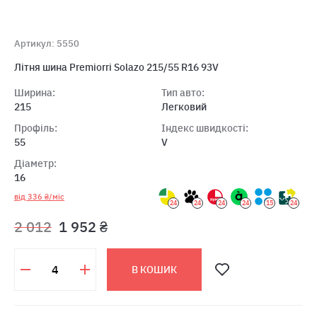
Артикул: 5550
Літня шина Premiorri Solazo 215/55 R16 93V
Ширина:
Тип авто:
215
Легковий
Профіль:
Індекс швидкості:
55
V
Діаметр:
16
від 336 ₴/міс
24
24
24
24
15
24
2 012
1 952 ₴
В КОШИК