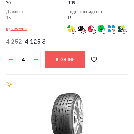
70
109
Діаметр:
Індекс швидкості:
15
R
від 708 ₴/міс
24
24
24
24
15
24
4 252
4 125 ₴
В КОШИК