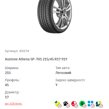
Артикул: 85674
Austone Athena SP-701 215/45 R17 91Y
Ширина:
Тип авто:
215
Легковий
Профіль:
Індекс швидкості:
45
Y
Діаметр:
17
від 328 ₴/міс
24
24
24
24
15
24