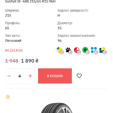
Sunfull SF-688 215/65 R15 96H
Ширина:
Індекс швидкості:
215
H
Профіль:
Діаметр:
65
15
Тип авто:
Індекс навантаження:
Легковий
96
від 324 ₴/міс
24
24
24
24
15
24
1 948
1 890 ₴
В КОШИК