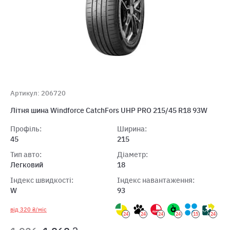
Артикул: 206720
Лiтня шина Windforce CatchFors UHP PRO 215/45 R18 93W
Профіль:
Ширина:
45
215
Тип авто:
Діаметр:
Легковий
18
Індекс швидкості:
Індекс навантаження:
W
93
від 320 ₴/міс
24
24
24
24
15
24