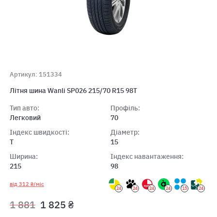
Артикул: 151334
Лiтня шина Wanli SP026 215/70 R15 98T
Тип авто:
Профіль:
Легковий
70
Індекс швидкості:
Діаметр:
T
15
Ширина:
Індекс навантаження:
215
98
від 312 ₴/міс
24
24
24
24
15
24
1 881
1 825 ₴