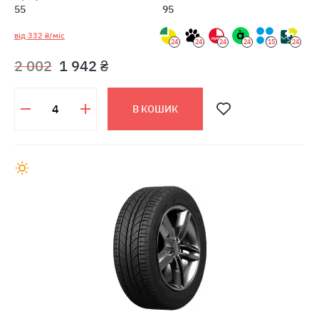
55
95
від 332 ₴/міс
24
24
24
24
15
24
2 002
1 942 ₴
В КОШИК