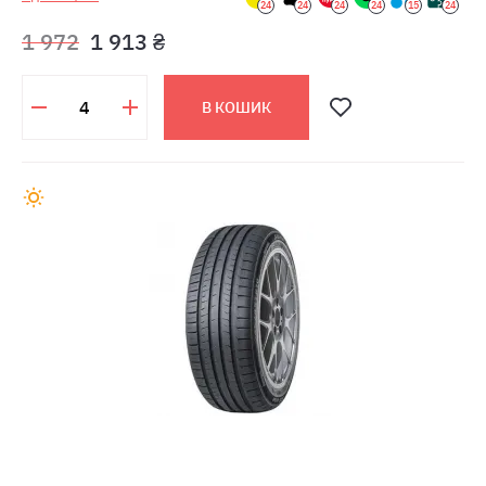
24
24
24
24
15
24
1 972
1 913 ₴
В КОШИК