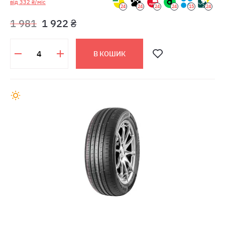
від 332 ₴/міс
24
24
24
24
15
24
1 981
1 922 ₴
В КОШИК