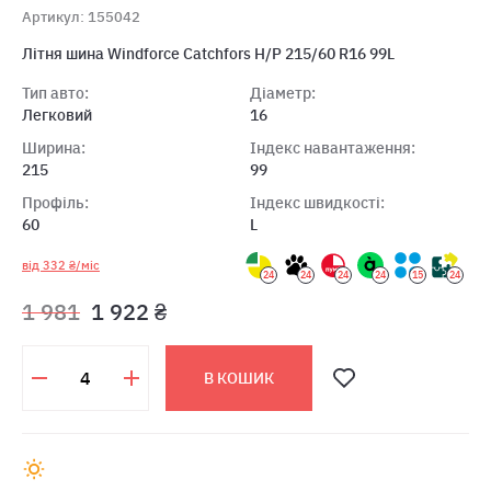
Артикул: 155042
Літня шина Windforce Catchfors H/P 215/60 R16 99L
Тип авто:
Діаметр:
Легковий
16
Ширина:
Індекс навантаження:
215
99
Профіль:
Індекс швидкості:
60
L
від 332 ₴/міс
24
24
24
24
15
24
1 981
1 922 ₴
В КОШИК