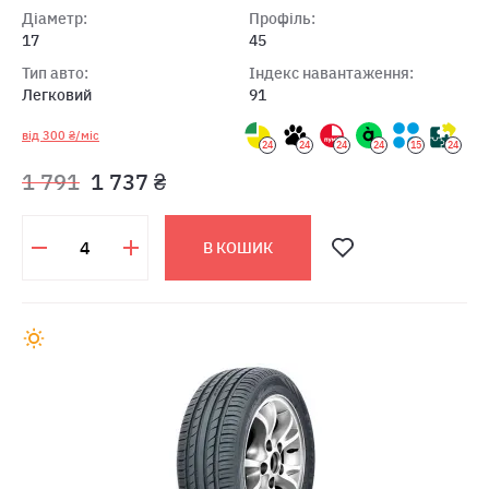
Діаметр:
Профіль:
17
45
Тип авто:
Індекс навантаження:
Легковий
91
від 300 ₴/міс
24
24
24
24
15
24
1 791
1 737 ₴
В КОШИК