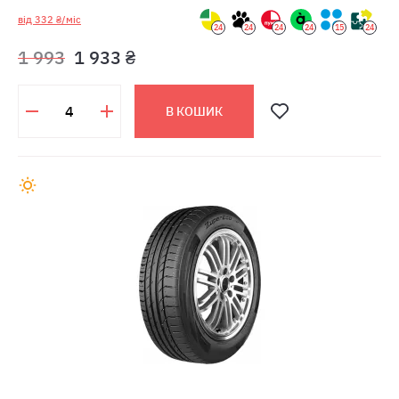
від 332 ₴/міс
24
24
24
24
15
24
1 993
1 933 ₴
В КОШИК