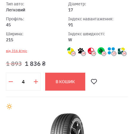
Тип авто:
Діаметр:
Легковий
17
Профіль:
Індекс навантаження:
45
91
Ширина:
Індекс швидкості:
215
W
від 316 ₴/міс
24
24
24
24
15
24
1 893
1 836 ₴
В КОШИК