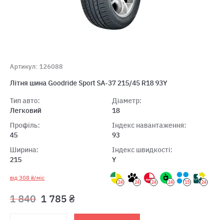
Артикул: 126088
Літня шина Goodride Sport SA-37 215/45 R18 93Y
Тип авто:
Діаметр:
Легковий
18
Профіль:
Індекс навантаження:
45
93
Ширина:
Індекс швидкості:
215
Y
від 308 ₴/міс
24
24
24
24
15
24
1 840
1 785 ₴