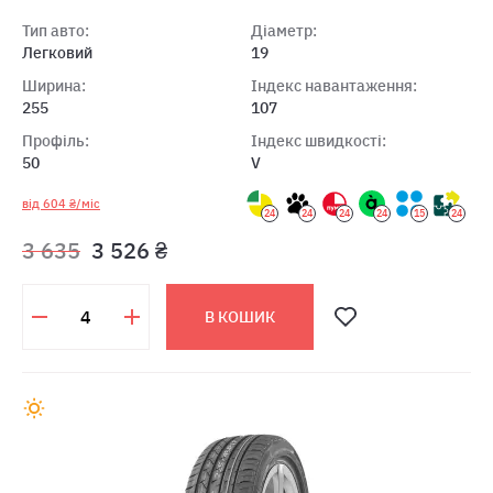
Тип авто:
Діаметр:
Легковий
19
Ширина:
Індекс навантаження:
255
107
Профіль:
Індекс швидкості:
50
V
від 604 ₴/міс
24
24
24
24
15
24
3 635
3 526 ₴
В КОШИК