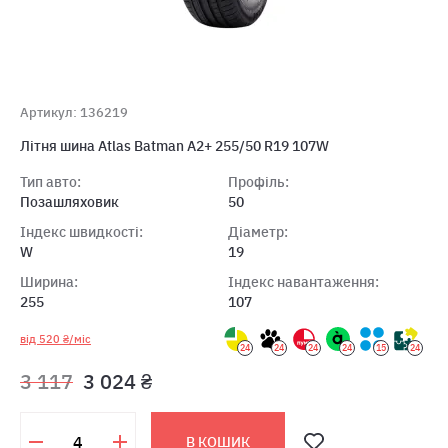
Артикул: 136219
Літня шина Atlas Batman A2+ 255/50 R19 107W
Тип авто:
Профіль:
Позашляховик
50
Індекс швидкості:
Діаметр:
W
19
Ширина:
Індекс навантаження:
255
107
від 520 ₴/міс
24
24
24
24
15
24
3 117
3 024 ₴
В КОШИК