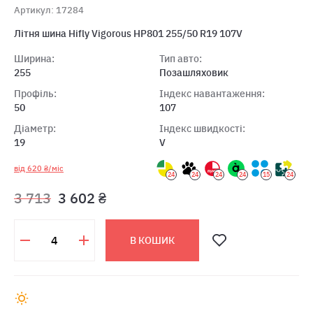
Артикул: 17284
Літня шина Hifly Vigorous HP801 255/50 R19 107V
Ширина:
Тип авто:
255
Позашляховик
Профіль:
Індекс навантаження:
50
107
Діаметр:
Індекс швидкості:
19
V
від 620 ₴/міс
24
24
24
24
15
24
3 713
3 602 ₴
В КОШИК