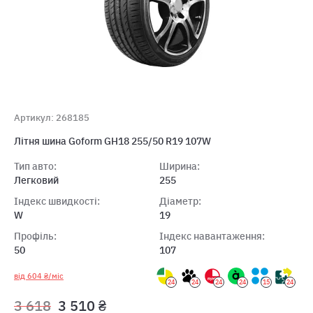
Артикул: 268185
Літня шина Goform GH18 255/50 R19 107W
Тип авто:
Ширина:
Легковий
255
Індекс швидкості:
Діаметр:
W
19
Профіль:
Індекс навантаження:
50
107
від 604 ₴/міс
24
24
24
24
15
24
3 618
3 510 ₴