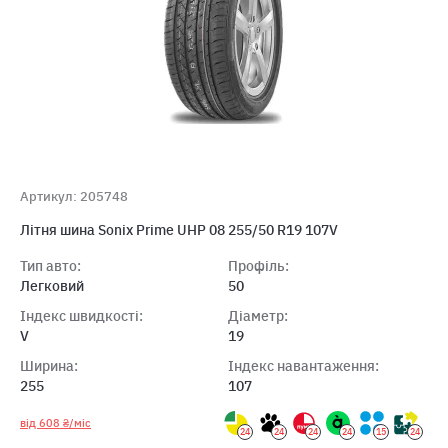
Артикул: 205748
Лiтня шина Sonix Prime UHP 08 255/50 R19 107V
Тип авто:
Профіль:
Легковий
50
Індекс швидкості:
Діаметр:
V
19
Ширина:
Індекс навантаження:
255
107
від 608 ₴/міс
24
24
24
24
15
24