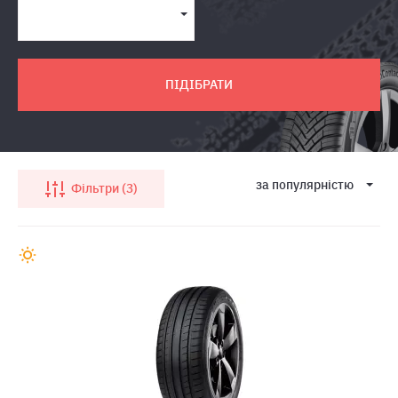
ПІДІБРАТИ
за популярнiстю
Фільтри
3