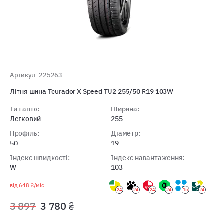
Артикул: 225263
Літня шина Tourador X Speed TU2 255/50 R19 103W
Тип авто:
Ширина:
Легковий
255
Профіль:
Діаметр:
50
19
Індекс швидкості:
Індекс навантаження:
W
103
від 648 ₴/міс
24
24
24
24
15
24
3 897
3 780 ₴