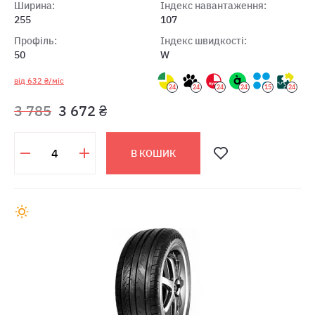
Ширина:
Індекс навантаження:
255
107
Профіль:
Індекс швидкості:
50
W
від 632 ₴/міс
24
24
24
24
15
24
3 785
3 672 ₴
В КОШИК