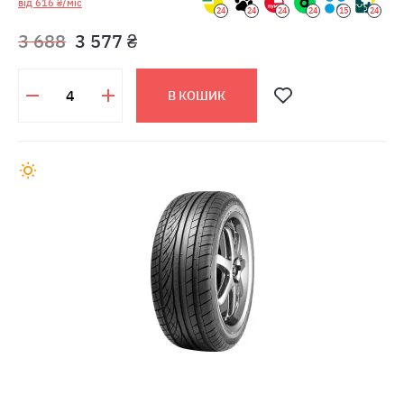
від 616 ₴/міс
24
24
24
24
15
24
3 688
3 577 ₴
В КОШИК