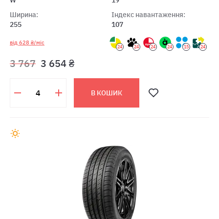
W
19
Ширина:
Індекс навантаження:
255
107
від 628 ₴/міс
24
24
24
24
15
24
3 767
3 654 ₴
В КОШИК