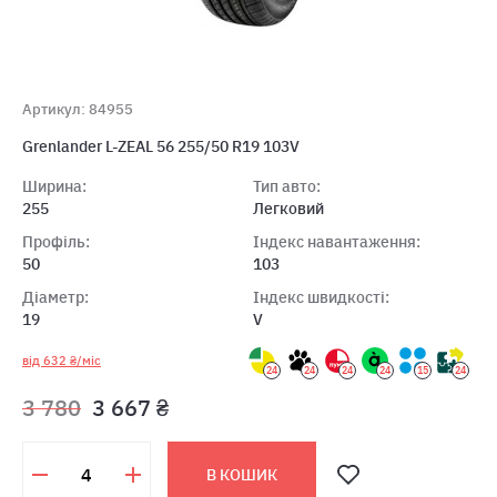
Артикул: 84955
Grenlander L-ZEAL 56 255/50 R19 103V
Ширина:
Тип авто:
255
Легковий
Профіль:
Індекс навантаження:
50
103
Діаметр:
Індекс швидкості:
19
V
від 632 ₴/міс
24
24
24
24
15
24
3 780
3 667 ₴
В КОШИК