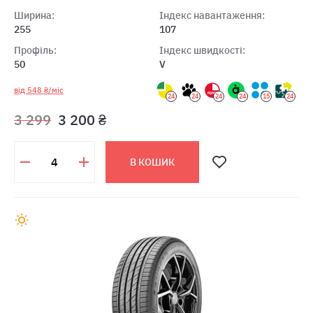
Ширина:
Індекс навантаження:
255
107
Профіль:
Індекс швидкості:
50
V
від 548 ₴/міс
24
24
24
24
15
24
3 299
3 200 ₴
В КОШИК