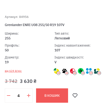
Артикул: 84956
Grenlander ENRI U08 255/50 R19 107V
Ширина:
Тип авто:
255
Легковий
Профіль:
Індекс навантаження:
50
107
Діаметр:
Індекс швидкості:
19
V
від 624 ₴/міс
24
24
24
24
15
24
3 742
3 630 ₴
В КОШИК