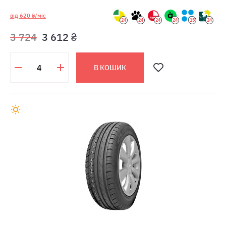
від 620 ₴/міс
24
24
24
24
15
24
3 724
3 612 ₴
В КОШИК