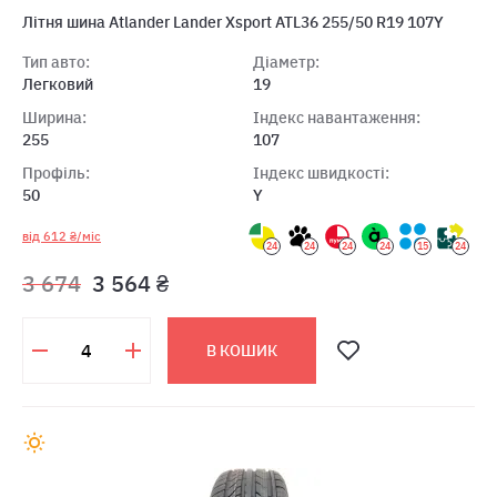
Літня шина Atlander Lander Xsport ATL36 255/50 R19 107Y
Тип авто:
Діаметр:
Легковий
19
Ширина:
Індекс навантаження:
255
107
Профіль:
Індекс швидкості:
50
Y
від 612 ₴/міс
24
24
24
24
15
24
3 674
3 564 ₴
В КОШИК