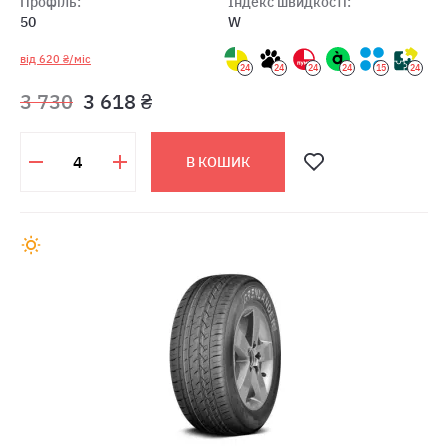
Профіль:
Індекс швидкості:
50
W
від 620 ₴/міс
24
24
24
24
15
24
3 730
3 618 ₴
В КОШИК