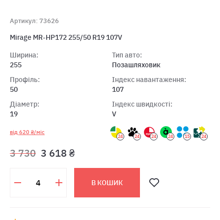
Артикул: 73626
Mirage MR-HP172 255/50 R19 107V
Ширина:
Тип авто:
255
Позашляховик
Профіль:
Індекс навантаження:
50
107
Діаметр:
Індекс швидкості:
19
V
від 620 ₴/міс
24
24
24
24
15
24
3 730
3 618 ₴
В КОШИК