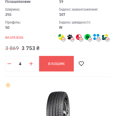
Позашляховик
19
Ширина:
Індекс навантаження:
255
107
Профіль:
Індекс швидкості:
50
W
від 644 ₴/міс
24
24
24
24
15
24
3 869
3 753 ₴
В КОШИК