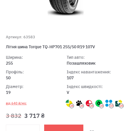
Артикул: 63583
Літня шина Torque TQ-HP701 255/50 R19 107V
Ширина:
Тип авто:
255
Позашляховик
Профіль:
Індекс навантаження:
50
107
Діаметр:
Індекс швидкості:
19
V
від 640 ₴/міс
24
24
24
24
15
24
3 832
3 717 ₴