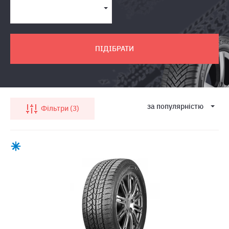
ПІДІБРАТИ
за популярнiстю
Фільтри
3