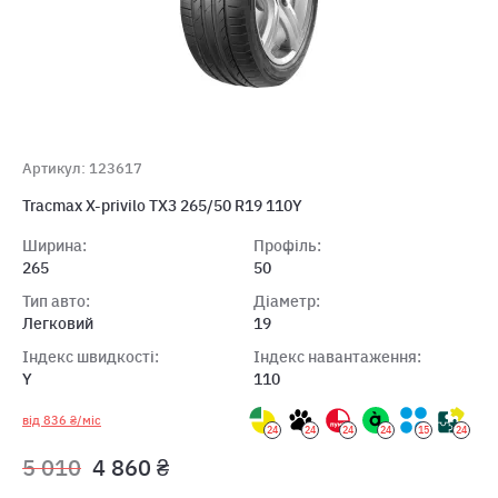
Артикул: 123617
Tracmax X-privilo TX3 265/50 R19 110Y
Ширина:
Профіль:
265
50
Тип авто:
Діаметр:
Легковий
19
Індекс швидкості:
Індекс навантаження:
Y
110
від 836 ₴/міс
24
24
24
24
15
24
5 010
4 860 ₴