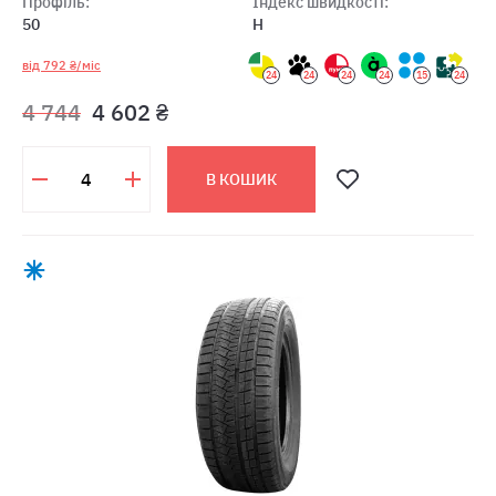
Профіль:
Індекс швидкості:
50
H
від 792 ₴/міс
24
24
24
24
15
24
4 744
4 602 ₴
В КОШИК