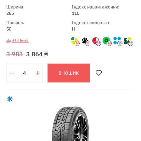
Ширина:
Індекс навантаження:
265
110
Профіль:
Індекс швидкості:
50
H
від 664 ₴/міс
24
24
24
24
15
24
3 983
3 864 ₴
В КОШИК