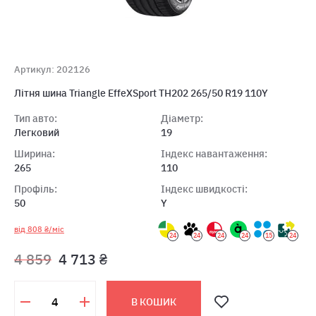
Артикул: 202126
Літня шина Triangle EffeXSport TH202 265/50 R19 110Y
Тип авто:
Діаметр:
Легковий
19
Ширина:
Індекс навантаження:
265
110
Профіль:
Індекс швидкості:
50
Y
від 808 ₴/міс
24
24
24
24
15
24
4 859
4 713 ₴
В КОШИК