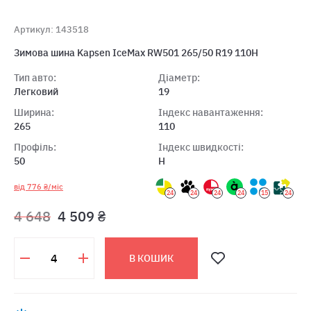
Артикул: 143518
Зимова шина Kapsen IceMax RW501 265/50 R19 110H
Тип авто:
Діаметр:
Легковий
19
Ширина:
Індекс навантаження:
265
110
Профіль:
Індекс швидкості:
50
H
від 776 ₴/міс
24
24
24
24
15
24
4 648
4 509 ₴
В КОШИК