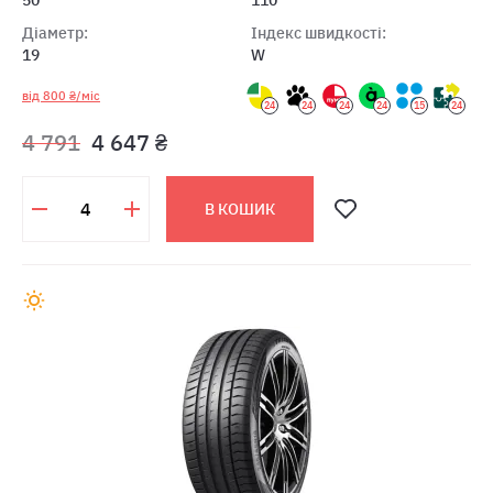
50
110
Діаметр:
Індекс швидкості:
19
W
від 800 ₴/міс
24
24
24
24
15
24
4 791
4 647 ₴
В КОШИК