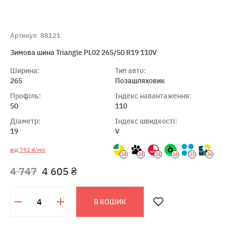
Артикул: 88121
Зимова шина Triangle PL02 265/50 R19 110V
Ширина:
Тип авто:
265
Позашляховик
Профіль:
Індекс навантаження:
50
110
Діаметр:
Індекс швидкості:
19
V
від 792 ₴/міс
24
24
24
24
15
24
4 747
4 605 ₴
В КОШИК