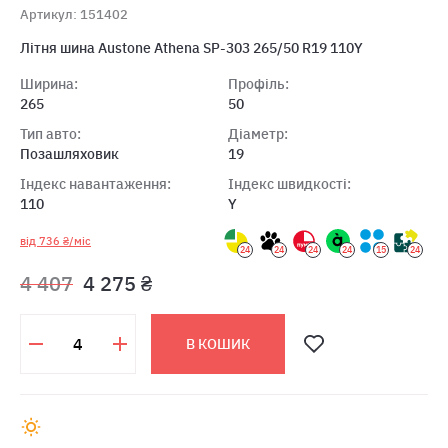
Артикул: 151402
Літня шина Austone Athena SP-303 265/50 R19 110Y
Ширина:
Профіль:
265
50
Тип авто:
Діаметр:
Позашляховик
19
Індекс навантаження:
Індекс швидкості:
110
Y
від 736 ₴/міс
24
24
24
24
15
24
4 407
4 275 ₴
В КОШИК