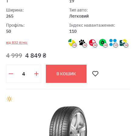
T
19
Ширина:
Тип авто:
265
Легковий
Профіль:
Індекс навантаження:
50
110
від 832 ₴/міс
24
24
24
24
15
24
4 999
4 849 ₴
В КОШИК