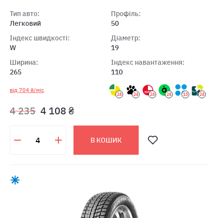
Тип авто:
Профіль:
Легковий
50
Індекс швидкості:
Діаметр:
W
19
Ширина:
Індекс навантаження:
265
110
від 704 ₴/міс
24
24
24
24
15
24
4 235
4 108 ₴
В КОШИК