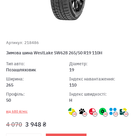
Артикул: 218486
Зимова шина WestLake SW628 265/50 R19 110H
Тип авто:
Діаметр:
Позашляховик
19
Ширина:
Індекс навантаження:
265
110
Профіль:
Індекс швидкості:
50
H
від 680 ₴/міс
24
24
24
24
15
24
4 070
3 948 ₴