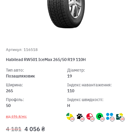
Артикул: 116518
Habilead RW501 IceMax 265/50 R19 110H
Тип авто:
Діаметр:
Позашляховик
19
Ширина:
Індекс навантаження:
265
110
Профіль:
Індекс швидкості:
50
H
від 696 ₴/міс
24
24
24
24
15
24
4 181
4 056 ₴