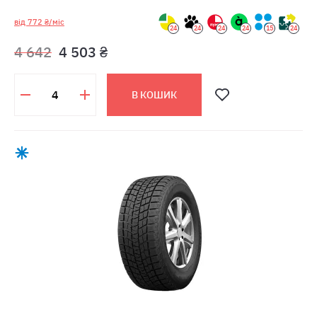
від 772 ₴/міс
24
24
24
24
15
24
4 642
4 503 ₴
В КОШИК