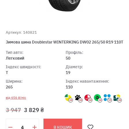
Артикул: 140821
Зимова шина Doublestar WINTERKING DW02 265/50 R19 110T
Тип авто:
Профіль:
Легковий
50
Індекс швидкості:
Діаметр:
T
19
Ширина:
Індекс навантаження:
265
110
від 656 ₴/міс
24
24
24
24
15
24
3 947
3 829 ₴
В КОШИК