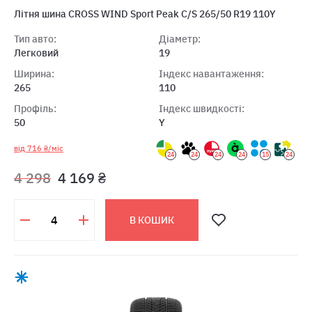
Літня шина CROSS WIND Sport Peak C/S 265/50 R19 110Y
Тип авто:
Діаметр:
Легковий
19
Ширина:
Індекс навантаження:
265
110
Профіль:
Індекс швидкості:
50
Y
від 716 ₴/міс
24
24
24
24
15
24
4 298
4 169 ₴
В КОШИК