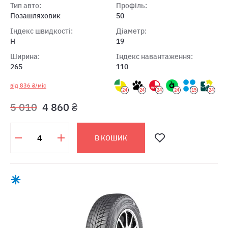
Тип авто:
Профіль:
Позашляховик
50
Індекс швидкості:
Діаметр:
H
19
Ширина:
Індекс навантаження:
265
110
від 836 ₴/міс
24
24
24
24
15
24
5 010
4 860 ₴
В КОШИК