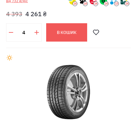
від 732 ₴/міс
24
24
24
24
15
24
4 393
4 261 ₴
В КОШИК