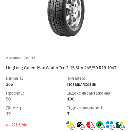
Артикул: 76807
LingLong Green-Max Winter Ice I-15 SUV 265/50 R19 106T
Ширина:
Тип авто:
265
Позашляховик
Профіль:
Індекс навантаження:
50
106
Діаметр:
Індекс швидкості:
19
T
від 708 ₴/міс
24
24
24
24
15
24