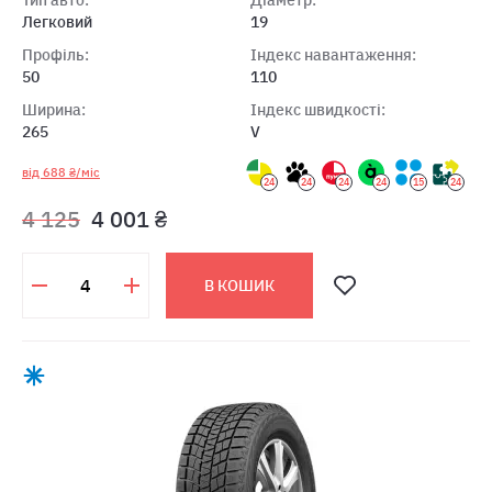
Тип авто:
Діаметр:
Легковий
19
Профіль:
Індекс навантаження:
50
110
Ширина:
Індекс швидкості:
265
V
від 688 ₴/міс
24
24
24
24
15
24
4 125
4 001 ₴
В КОШИК