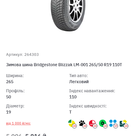
Артикул: 264303
Зимова шина Bridgestone Blizzak LM-001 265/50 R19 110T
Ширина:
Тип авто:
265
Легковий
Профіль:
Індекс навантаження:
50
110
Діаметр:
Індекс швидкості:
19
T
від 1 000 ₴/міс
24
24
24
24
15
24